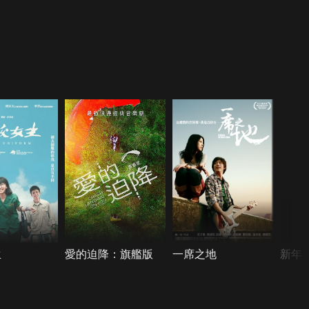
生
愛的迫降：旗艦版
一席之地
新年