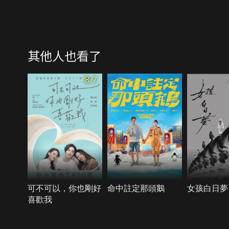
其他人也看了
8.7
可不可以，你也剛好
命中註定那頭鵝
女孩白日夢
喜歡我