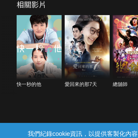
相關影片
7.1
快一秒的他
愛回來的那7天
總舖師
{{notifyMsg}}
我們紀錄cookie資訊，以提供客製化