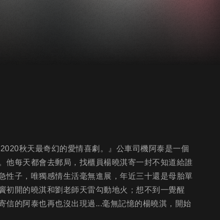
2020秋天最奇幻的愛情喜劇。』公車司機阿泰是一個
。他每天都會去郵局，找櫃員楊曉淇寄一封不知道給誰
急性子，唯獨感情生活毫無進展，年近三十還是母胎單
竇初開的曉淇和劉老師天雷勾動地火；想不到一覺醒
信的阿泰也再也沒出現過...毫無記憶的楊曉淇，開始