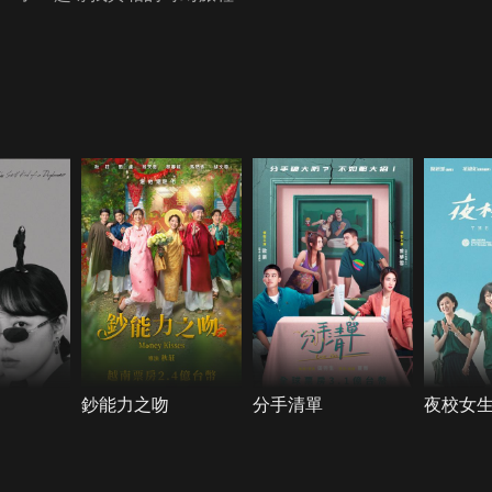
鈔能力之吻
分手清單
夜校女