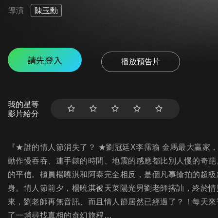
導演
陳玉勳
請先登入
播放預告片
我的星等
影片給分
『★誰的情人節消失了？ ★劉冠廷X李霈瑜 金馬最大贏家，
動作慢吞吞、連手錶的時間、地震的感應都比別人慢的奇葩
的平信。櫃員楊曉淇和阿泰完全相反，是個凡事搶拍的超級
身。情人節前夕，楊曉淇被天菜陽光男劉老師搭訕，終於情
來，劉老師再無音訊、而且情人節居然已經過了？！每天來寄
了一趟尋找真相的奇幻旅程…