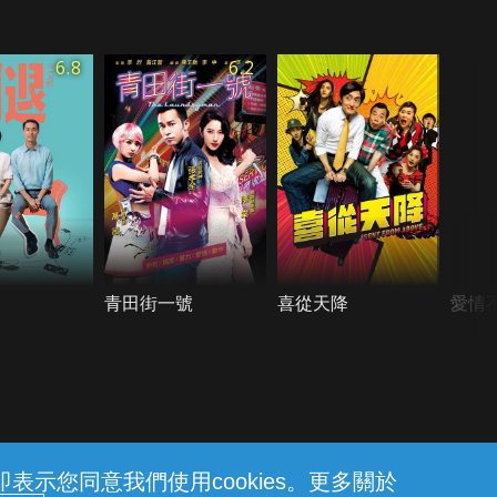
6.8
6.2
青田街一號
喜從天降
愛情
示您同意我們使用cookies。更多關於