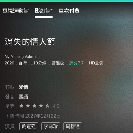
電視運動館
影劇館⁺
單次付費
消失的情人節
My Missing Valentins
2020．台灣．119分鐘 ．
普遍級
．
評分7.7
．HD畫質
類型
愛情
發音
國語
星等
4.5
下架時間 2027年12月22日
演員
劉冠廷
李霈瑜
周群達