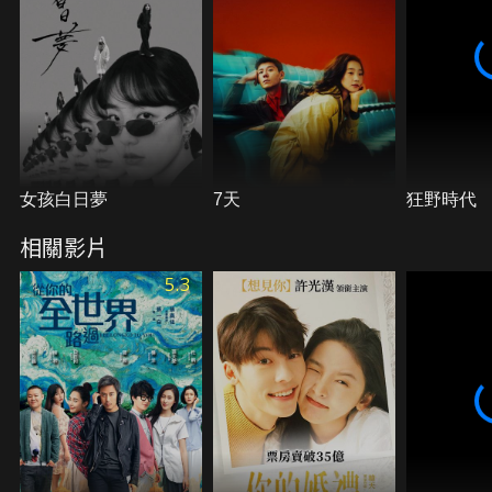
僅是為了報復許弋母親當年的拋棄，並表態她愛的是
張漾，但這份愛卻因張漾一句無心的回應，奪走了吧
啦年輕的生命，他們的愛也成了命運洪流中的悲劇，
李珥才明白單純是成長的祭奠品，在她清澈的雙眸中
也漸漸注入了憂傷。這場意外讓幾個懵懂的孩子們蛻
變成長，綻放出此生最嬌豔絕望的花蕊……。
女孩白日夢
7天
狂野時代
相關影片
5.3