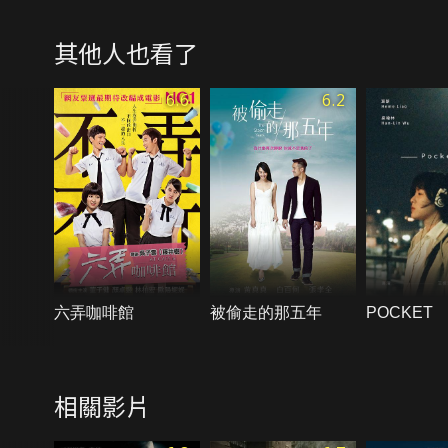
其他人也看了
6.6
6.2
六弄咖啡館
被偷走的那五年
POCKET
相關影片