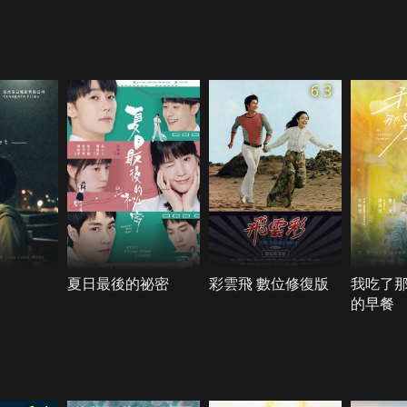
6.3
夏日最後的祕密
彩雲飛 數位修復版
我吃了
的早餐