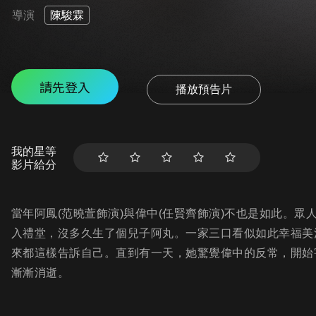
導演
陳駿霖
請先登入
播放預告片
我的星等
影片給分
當年阿鳳(范曉萱飾演)與偉中(任賢齊飾演)不也是如此。
入禮堂，沒多久生了個兒子阿丸。一家三口看似如此幸福美
來都這樣告訴自己。直到有一天，她驚覺偉中的反常，開始
漸漸消逝。