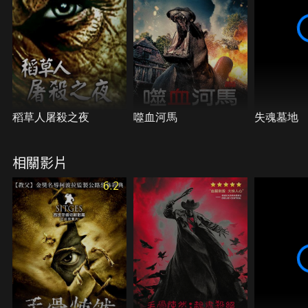
稻草人屠殺之夜
噬血河馬
失魂墓地
相關影片
6.2