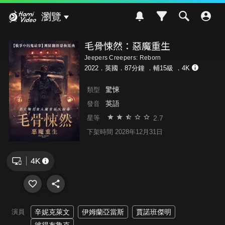
Hami Video
瀏覽
毛骨悚然：惡魔重生
Jeepers Creepers: Reborn
2022．英國．87分鐘 ．
輔15級
．4K
驚悚
類型
英語
發音
2.7
星等
下架時間 2028年12月31日
演員
辛妮克萊文
伊姆蘭亞當斯
賈諾班傑明