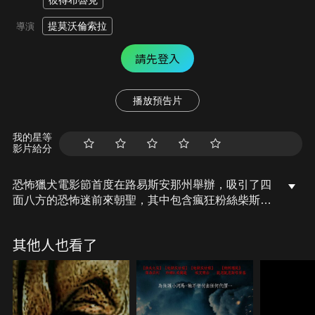
彼得布魯克
提莫沃倫索拉
導演
請先登入
播放預告片
我的星等
影片給分
恐怖獵犬電影節首度在路易斯安那州舉辦，吸引了四
面八方的恐怖迷前來朝聖，其中包含瘋狂粉絲柴斯
（伊姆蘭亞當斯 飾）以及他百般不情願參加的女友蓮
恩（辛妮克萊文 飾）。抵達活動現場後，蓮恩開始出
其他人也看了
現一些無法解釋的預感，內容和當地傳說的食人魔
「Creeper」有關。而隨著活動進入高潮，蓮恩相信
自己召喚出了某種不屬於人間的東西……。