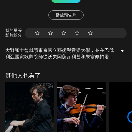
播放預告片
我的星等
影片給分
大野和士曾就讀東京國立藝術與音樂大學，並在巴伐
利亞國家歌劇院師從沃夫岡薩瓦利甚和朱塞佩帕塔
內。1987年獲第三屆托斯卡尼尼國際指揮大賽第一
名，1992年至1999年間擔任東京愛樂樂團首席指
其他人也看了
揮，並曾擔任該樂團的藝術顧問，擁有該樂團的「桂
冠指揮」稱號。海外方面，大野和士從1990年代起便
已常駐各國著名單位，包括里昂國家歌劇院、巴塞隆
納與加泰隆尼亞交響樂團及布魯塞爾愛樂等。