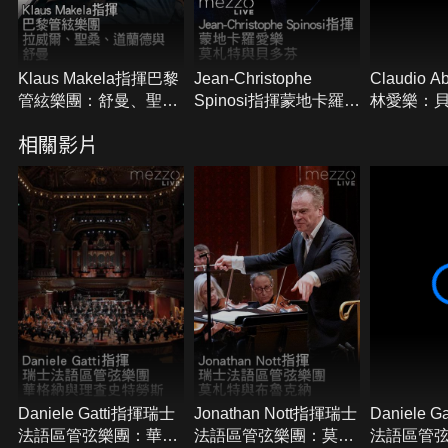
Klaus Makela指揮巴黎
Jean-Christophe
Claudio 
管絃樂團：舒曼、聖桑
Spinosi指揮蒙地卡羅愛
林愛樂：
與道蘭德
樂：莫札特與貝多芬
爾頌
相關影片
Daniele Gatti指揮瑞士
Jonathan Nott指揮瑞士
Daniele 
法語區管弦樂團：華格
法語區管弦樂團：莫札
法語區管