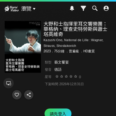
Hami Video
瀏覽
大野和士指揮里耳交響樂團：
華格納、理查史特勞斯與蕭士
塔高維奇
Kazushi Ono, National de Lille : Wagner,
Strauss, Shostakovich
2023．75分鐘 ．
普遍級
．HD畫質
藝文饗宴
類型
德語
發音
0
星等
下架時間 2026年12月31日
請先登入