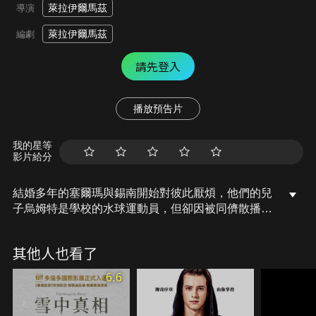
萊拉伊爾馬茲
導演
萊拉伊爾馬茲
編劇
請先登入
播放預告片
我的星等
影片給分
結婚多年的塞爾瑪與錫南開始對彼此厭煩，他們的兒
子烏姆特是學校的水球運動員，但卻因被同儕散播他
是同志的傳言，而捲入麻煩。對生活皆不滿意的一家
人，還有重拾快樂與安穩的可能嗎？
其他人也看了
6.6