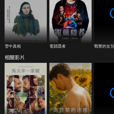
雪中真相
電競隱者
戰警的女
相關影片
6.7