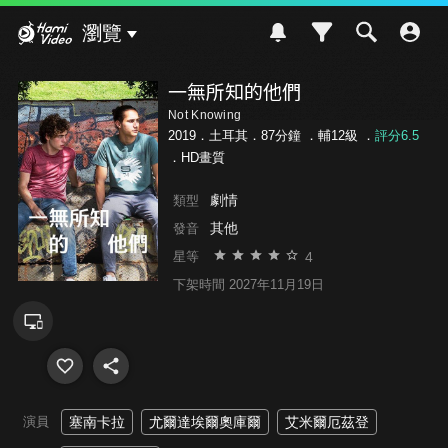
Hami Video
瀏覽
一無所知的他們
Not Knowing
2019．土耳其．87分鐘 ．
輔12級
．
評分6.5
．HD畫質
劇情
類型
其他
發音
4
星等
下架時間 2027年11月19日
演員
塞南卡拉
尤爾達埃爾奧庫爾
艾米爾厄茲登