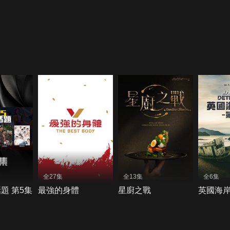
全27集
全13集
全6集
話題 第5集
最強的身體
星廚之戰
英國海岸