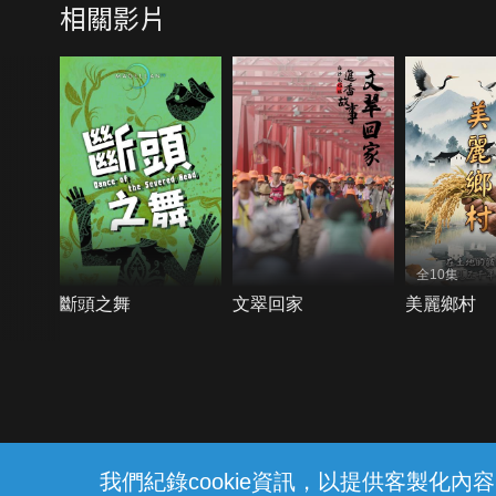
相關影片
全10集
斷頭之舞
文翠回家
美麗鄉村
{{notifyMsg}}
我們紀錄cookie資訊，以提供客製化