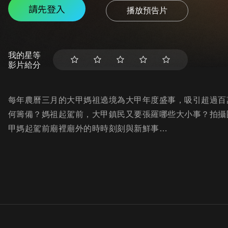
請先登入
播放預告片
我的星等
影片給分
每年農曆三月的大甲媽祖遶境為大甲年度盛事，吸引超過百
何籌備？媽祖起駕前，大甲鎮民又要張羅哪些大小事？拍攝
甲媽起駕前廟裡廟外的時時刻刻與新鮮事…