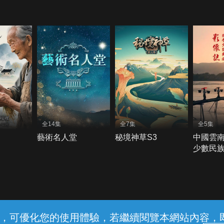
全14集
全7集
全5集
藝術名人堂
秘境神草S3
中國雲
少數民族
常見問題
線上客服
服務條款
隱私權保護
內容，可優化您的使用體驗，若繼續閱覽本網站內容，即表