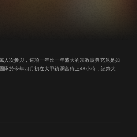
萬人次參與，這項一年比一年盛大的宗教慶典究竟是如
團隊於今年四月初在大甲鎮瀾宮待上48小時，記錄大