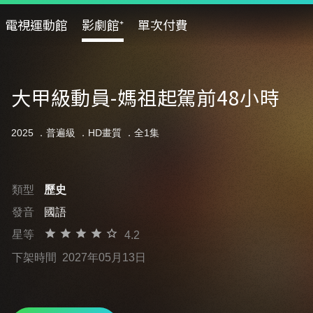
電視運動館
影劇館⁺
單次付費
大甲級動員-媽祖起駕前48小時
2025 ．
普遍級
．HD畫質 ．全1集
類型
歷史
發音
國語
星等
4.2
下架時間
2027年05月13日