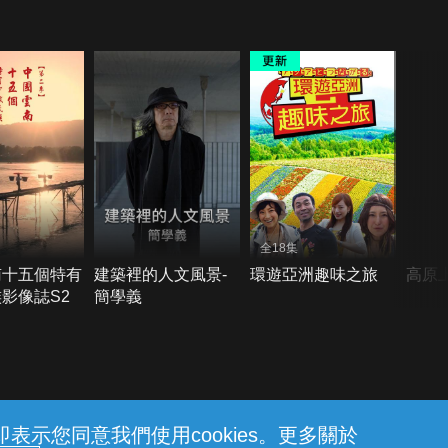
全18集
南十五個特有
建築裡的人文風景-
環遊亞洲趣味之旅
高原
影像誌S2
簡學義
示您同意我們使用cookies。更多關於