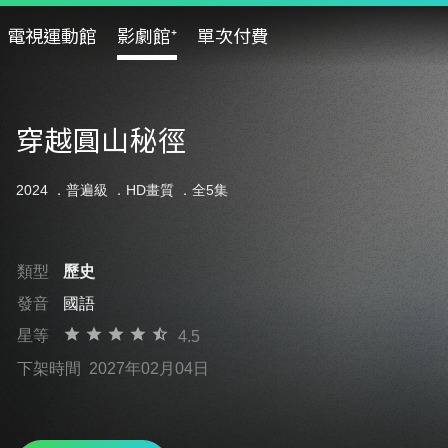
電視運動館
影劇館⁺
單次付費
穿越圓山秘徑
2024 ．
普遍級
．HD畫質 ．全5集
類型
歷史
發音
國語
星等
4.5
下架時間
2027年02月04日