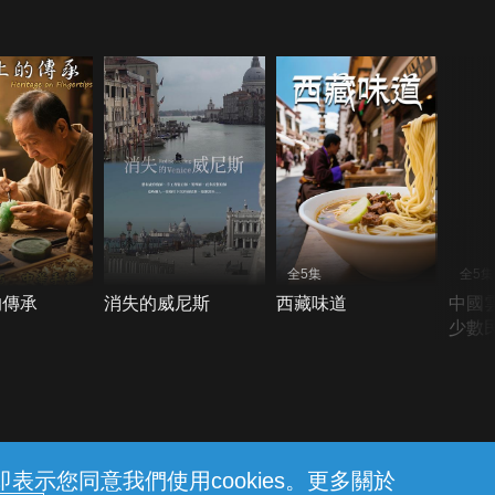
全5集
全5集
的傳承
消失的威尼斯
西藏味道
中國
少數
示您同意我們使用cookies。更多關於