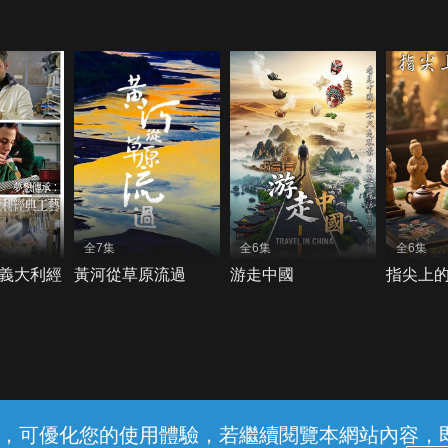
全7集
全6集
全6集
義大利經
黃河從草原流過
游走中國
指尖上
常見問題
線上客服
服務條款
隱私權保護
內容，可優化您的使用體驗，若繼續閱覽本網站內容，即表