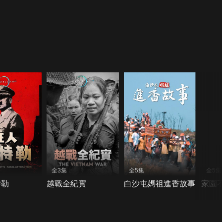
全3集
全5集
全5集
特勒
越戰全紀實
白沙屯媽祖進香故事
家園