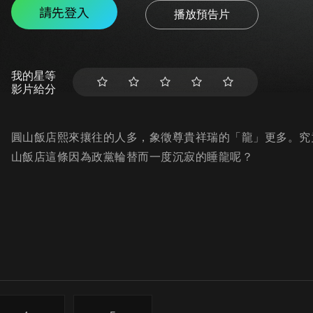
請先登入
播放預告片
我的星等
影片給分
圓山飯店熙來攘往的人多，象徵尊貴祥瑞的「龍」更多。究
山飯店這條因為政黨輪替而一度沉寂的睡龍呢？