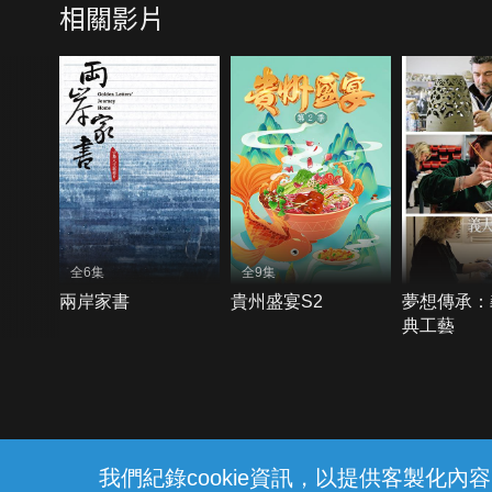
相關影片
全6集
全9集
兩岸家書
貴州盛宴S2
夢想傳承：
典工藝
{{notifyMsg}}
我們紀錄cookie資訊，以提供客製化