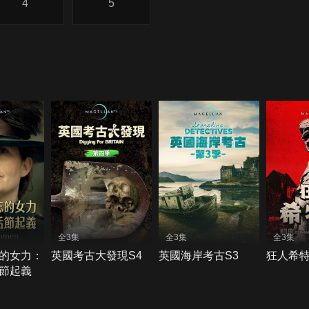
4
5
全3集
全3集
全3集
的女力：
英國考古大發現S4
英國海岸考古S3
狂人希
節起義