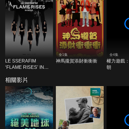
全1集
全4集
LE SSERAFIM
神馬攏賀添財衝衝衝
權力遊戲
‘FLAME RISES’ IN
朝
SEOUL
相關影片