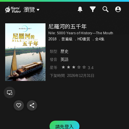
Hami Video
瀏覽
尼羅河的五千年
Nile: 5000 Years of History—The Mouth
2018 ．
普遍級
．HD畫質 ．全4集
歷史
類型
英語
發音
3.4
星等
下架時間
2026年12月31日
請先登入