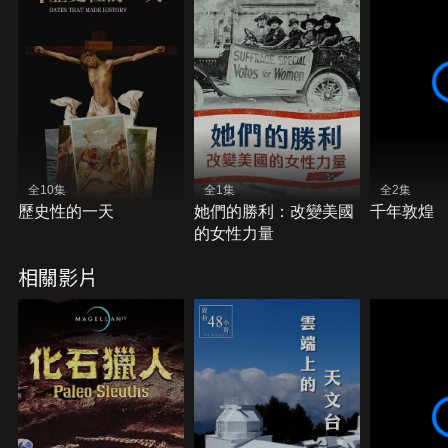
全10集
全1集
全2集
歷史性的一天
她們的勝利：改變美國
千年敦煌
的女性力量
相關影片