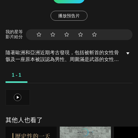
播放預告片
我的星等
影片給分
隨著歐洲和亞洲近期考古發現，包括被斬首的女性骨
骸及一座原本被誤認為男性、周圍滿是武器的女性墓
葬，一場由國際專家領導的考古探險正式展開。這些
女性會是現實中的亞馬遜戰士嗎？這是一個極具獨立
1 - 1
性的戰士與獵人部族，以無與倫比的勇氣和力量與最
勇敢的男性匹敵。
1
其他人也看了