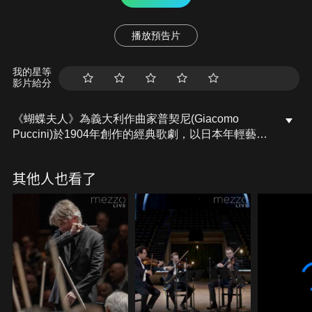
播放預告片
我的星等
影片給分
《蝴蝶夫人》為義大利作曲家普契尼(Giacomo
Puccini)於1904年創作的經典歌劇，以日本年輕藝伎
「蝴蝶夫人」秋秋桑與美國軍官平克頓之間的悲劇愛
情故事為主軸。秋秋桑為愛犧牲一切卻遭遇背叛，最
其他人也看了
後選擇以生命捍衛尊嚴。1904年2月17日在米蘭史卡
拉歌劇院推出歌劇版首演，卻以慘敗收場，普契尼為
此進行大幅修改，在5月於布雷西亞重新上演，獲得
了極大成功。此後作曲家三度修訂，其中最後的第五
版成為目前世界各地廣泛演出的版本。