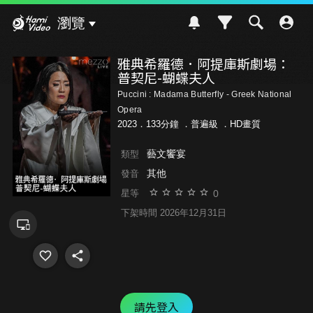
Hami Video
瀏覽
雅典希羅德．阿提庫斯劇場：
普契尼-蝴蝶夫人
Puccini : Madama Butterfly - Greek National
Opera
2023．133分鐘 ．
普遍級
．HD畫質
藝文饗宴
類型
其他
發音
0
星等
下架時間 2026年12月31日
請先登入