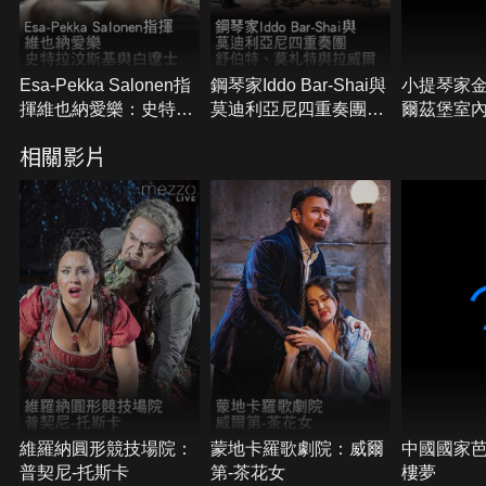
Esa-Pekka Salonen指
鋼琴家Iddo Bar-Shai與
小提琴家
揮維也納愛樂：史特拉
莫迪利亞尼四重奏團：
爾茲堡室
汶斯基與白遼士
舒伯特、莫札特與拉威
札特小提琴
相關影片
爾
曲
維羅納圓形競技場院：
蒙地卡羅歌劇院：威爾
中國國家
普契尼-托斯卡
第-茶花女
樓夢