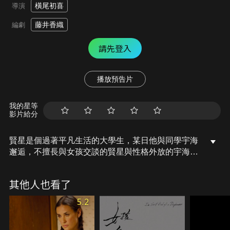
橫尾初喜
導演
藤井香織
編劇
請先登入
播放預告片
我的星等
影片給分
賢星是個過著平凡生活的大學生，某日他與同學宇海
邂逅，不擅長與女孩交談的賢星與性格外放的宇海互
相吸引。然而在一場意外發生後，賢星凝視著本該和
宇海一起去的海灘，回想起那些特別的日子…...總是
其他人也看了
充滿活力、給予賢星滿滿愛意的宇海，究竟背負著什
麼不為人知重擔？
5.2