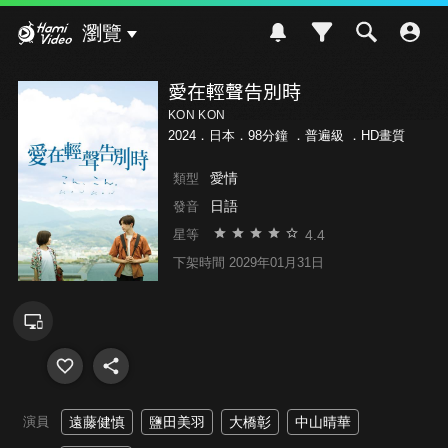
Hami Video
瀏覽
愛在輕聲告別時
KON KON
2024．日本．98分鐘 ．
普遍級
．HD畫質
愛情
類型
日語
發音
4.4
星等
下架時間 2029年01月31日
演員
遠藤健慎
鹽田美羽
大橋彰
中山晴華