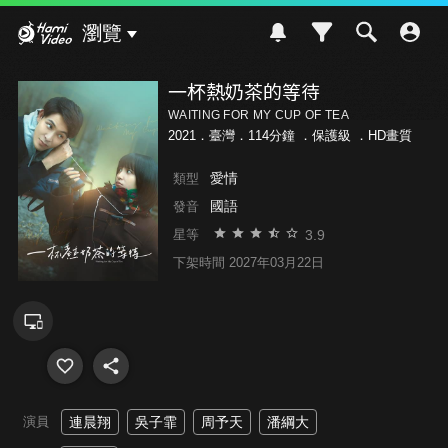
Hami Video
瀏覽
一杯熱奶茶的等待
WAITING FOR MY CUP OF TEA
2021．臺灣．114分鐘 ．
保護級
．HD畫質
愛情
類型
國語
發音
3.9
星等
下架時間 2027年03月22日
演員
連晨翔
吳子霏
周予天
潘綱大