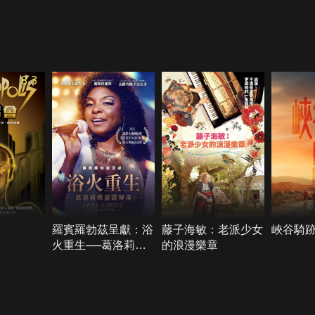
8.3
羅賓羅勃茲呈獻：浴
藤子海敏：老派少女
峽谷騎
火重生──葛洛莉雅
的浪漫樂章
蓋諾傳奇