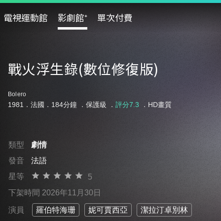
電視運動館
影劇館⁺
單次付費
戰火浮生錄(數位修復版)
Bolero
1981．法國．184分鐘 ．
保護級
．
評分7.3
．HD畫質
類型
劇情
發音
法語
星等
5
下架時間 2026年11月30日
演員
羅伯特海珊
妮可賈西亞
潔拉汀卓別林