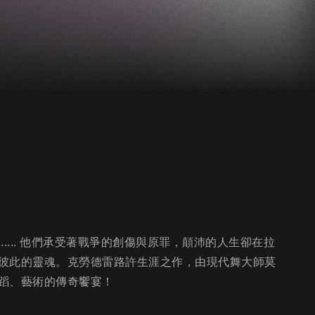
.... 他們承受著戰爭的創傷與原罪，顛沛的人生卻在拉
彼此的靈魂。克勞德雷路許生涯之作，由現代舞大師莫
蹈、藝術的傳奇饗宴！