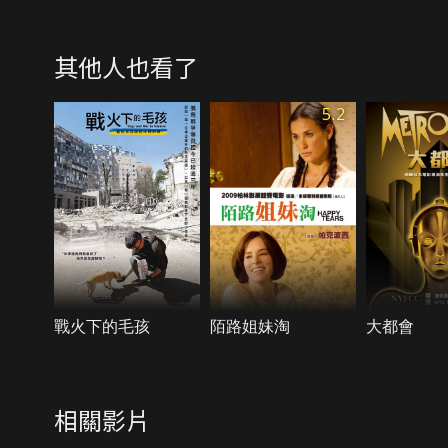
其他人也看了
5.2
戰火下的毛孩
陌路姐妹淘
大都會
相關影片