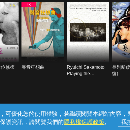
7.5
數位修復
聲音狂想曲
Ryuichi Sakamoto
長別離(
Playing the
復)
Orchestra 2014～坂
本龍一．永恆的迴響
常見問題
線上客服
服務條款
隱私權保護
內容，可優化您的使用體驗，若繼續閱覽本網站內容，即表
保護資訊，請閱覽我們的
隱私權保護政策
。
中華電信股份有限公司個人家庭分公司 (統一編號：96979949) © 2026