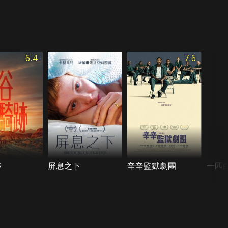
6.4
7.6
跡
屏息之下
辛辛監獄劇團
一匹