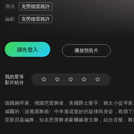
導演
克勞德雷路許
編劇
克勞德雷路許
請先登入
播放預告片
我的星等
影片給分
德國鋼琴家、俄國芭蕾舞者、美國爵士樂手、猶太小提琴家..
威爾的〈波麗露舞曲〉中串連成曼妙的旋律與身姿，救贖了
里斯貝嘉編舞，知名芭蕾舞者豪爾赫唐主舞，結合音樂、舞