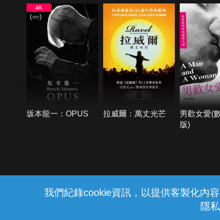
坂本龍一：OPUS
拉威爾：萬丈光芒
男歡女愛(
版)
{{notifyMsg}}
我們紀錄cookie資訊，以提供客製化
隱私