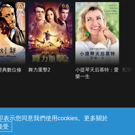
7.0
6.6
經典數位修
舞力重擊2
小提琴天后慕特：愛
配樂
樂一生
示您同意我們使用cookies。更多關於