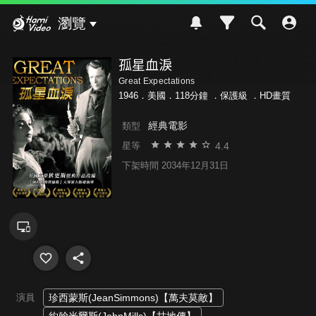
Hami Video
瀏覽
孤星血淚
Great Expectations
1946．美國．118分鐘 ．
保護級
．HD畫質
經典電影
類型
4.4
星等
下架時間 2034年12月31日
演員
珍西蒙斯(JeanSimmons)【萬夫莫敵】