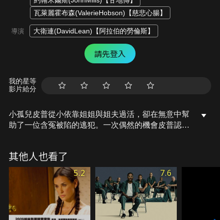
約翰米爾斯(JohnMills)【甘地傳】
瓦萊麗霍布森(ValerieHobson)【慈悲心腸】
大衛連(DavidLean)【阿拉伯的勞倫斯】
導演
請先登入
我的星等
影片給分
小孤兒皮普從小依靠姐姐與姐夫過活，卻在無意中幫
助了一位含冤被陷的逃犯。一次偶然的機會皮普認識
了哈維森小姐，哈維森小姐終日穿著她的新娘禮服，
因為多年前她在婚禮上被愛人拋棄，她的怨恨轉成為
其他人也看了
對所有男性的報復，皮普對哈維森小姐的養女艾絲黛
拉十分著迷，但艾絲黛拉對貧窮的他不屑一顧，這讓
5.2
7.6
皮普立志要成為上流社會的有錢人。後來皮普幫助過
的逃犯在國外發了財，在暗中資助皮普，使他踏入上
流社會，成為一名紳士…