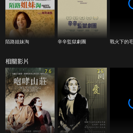
陌路姐妹淘
辛辛監獄劇團
戰火下的
相關影片
7.6
7.5