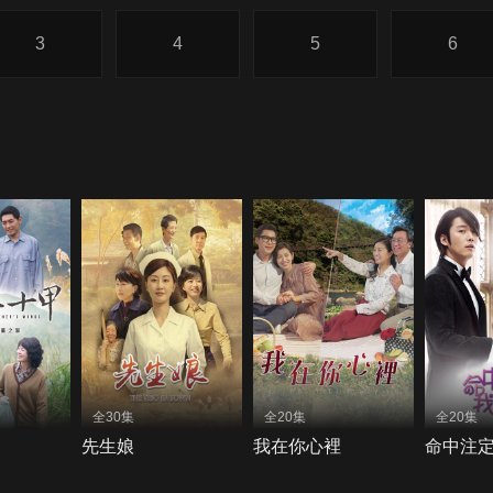
3
4
5
6
全30集
全20集
全20集
先生娘
我在你心裡
命中注