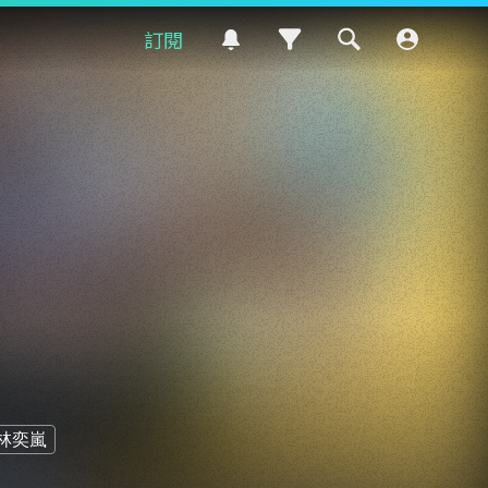
訂閱
林奕嵐