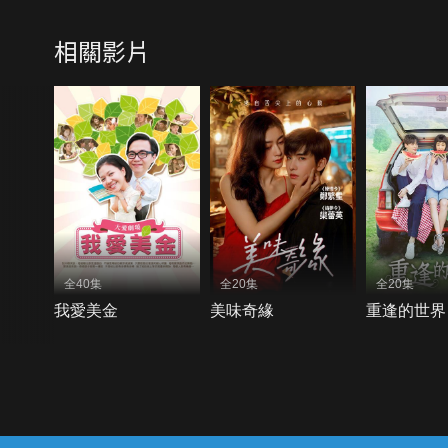
相關影片
全40集
全20集
全20集
我愛美金
美味奇緣
重逢的世界
{{notifyMsg}}