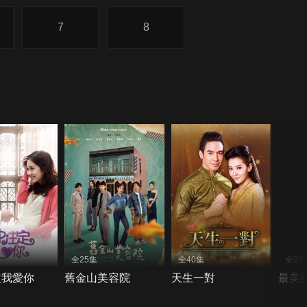
7
8
全25集
全40集
全23
定我愛你
舊金山美容院
天生一對
最美