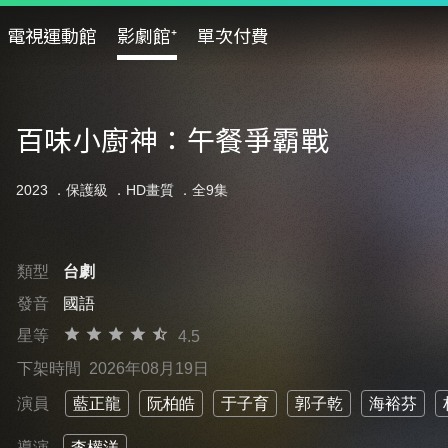
電視運動館
影劇館⁺
單次付費
百味小廚神：午餐爭霸戰
2023 ．
保護級
．HD畫質 ．全9集
類型
台劇
發音
國語
星等
4.5
下架時間
2026年08月19日
演員
藍正龍
阮柏皓
于子育
郭子乾
海裕芬
導演
李權洋