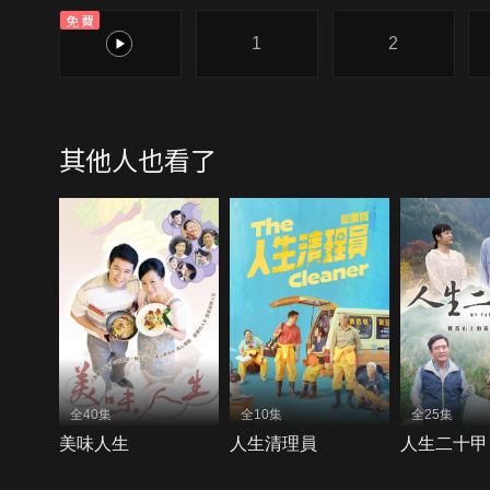
免費
0
1
2
其他人也看了
全40集
全10集
全25集
美味人生
人生清理員
人生二十甲