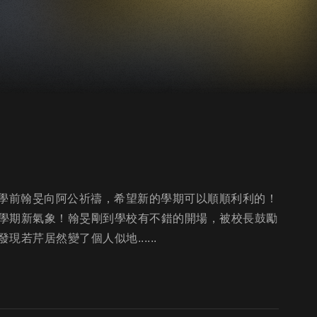
架)開學前翰旻向阿公祈禱，希望新的學期可以順順利利的！
學期新氣象！翰旻剛到學校有不錯的開場，被校長鼓勵
芹居然變了個人似地......