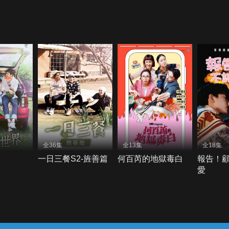
全36集
全13集
全18集
一日三餐S2-旌善篇
何百芮的地獄毒白
報告！
愛