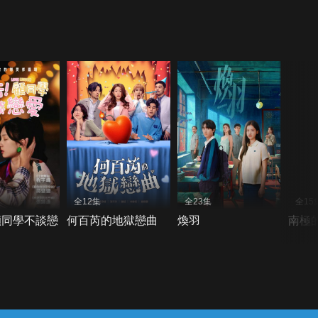
全12集
全23集
全15
顧同學不談戀
何百芮的地獄戀曲
煥羽
南極