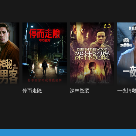
6.3
停而走險
深林疑蹤
一夜情
常見問題
線上客服
服務條款
隱私權保護