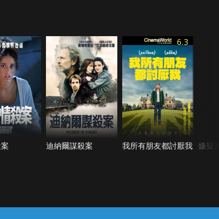
6.3
殺案
迪納爾謀殺案
我所有朋友都討厭我
嫌疑