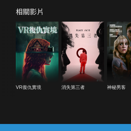
相關影片
VR復仇實境
消失第三者
神秘男客
{{notifyMsg}}