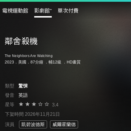
電視運動館
影劇館⁺
單次付費
鄰舍殺機
The Neighbors Are Watching
2023．美國．87分鐘 ．
輔12級
．HD畫質
類型
驚悚
發音
英語
星等
3.4
下架時間 2026年11月21日
演員
凱碧波德斯
威爾霍蘭德