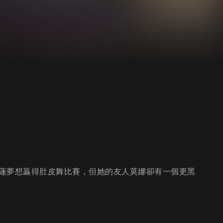
蓮夢想贏得肚皮舞比賽，但她的友人莫娜卻有一個更黑