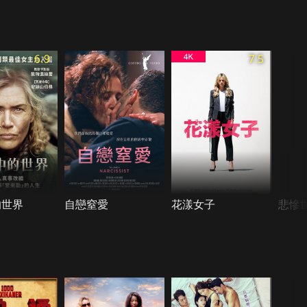
6.9
7.5
的世界
自戀窒愛
花漾女子
悲慘