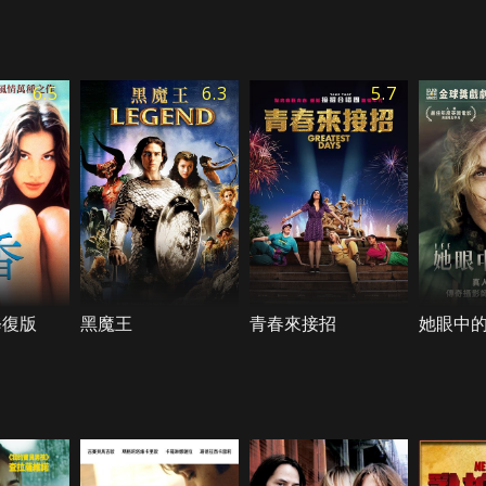
6.5
6.3
5.7
修復版
黑魔王
青春來接招
她眼中