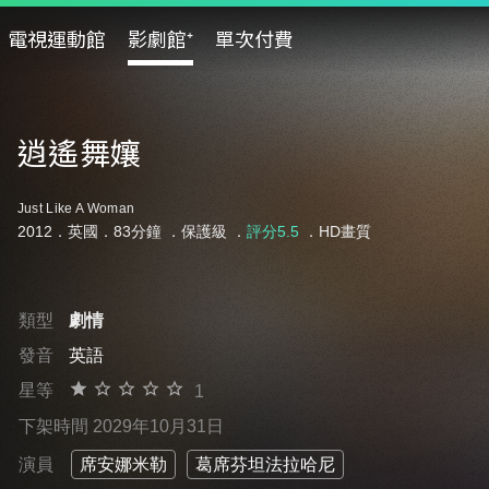
電視運動館
影劇館⁺
單次付費
逍遙舞孃
Just Like A Woman
2012．英國．83分鐘 ．
保護級
．
評分5.5
．HD畫質
類型
劇情
發音
英語
星等
1
下架時間 2029年10月31日
演員
席安娜米勒
葛席芬坦法拉哈尼