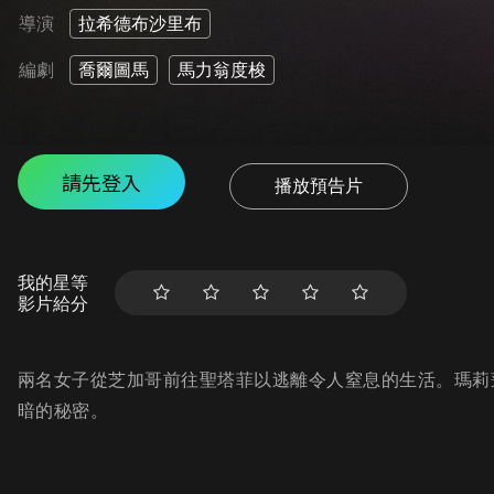
導演
拉希德布沙里布
編劇
喬爾圖馬
馬力翁度梭
請先登入
播放預告片
我的星等
影片給分
兩名女子從芝加哥前往聖塔菲以逃離令人窒息的生活。瑪莉
暗的秘密。