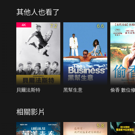
其他人也看了
7.2
6.6
貝爾法斯特
黑幫生意
偷香 數位
相關影片
5.8