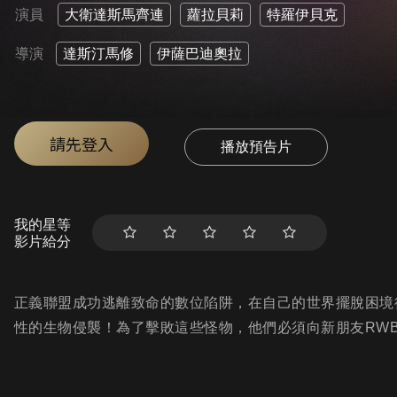
演員
大衛達斯馬齊連
蘿拉貝莉
特羅伊貝克
導演
達斯汀馬修
伊薩巴迪奧拉
請先登入
播放預告片
我的星等
影片給分
正義聯盟成功逃離致命的數位陷阱，在自己的世界擺脫困境
性的生物侵襲！為了擊敗這些怪物，他們必須向新朋友RW