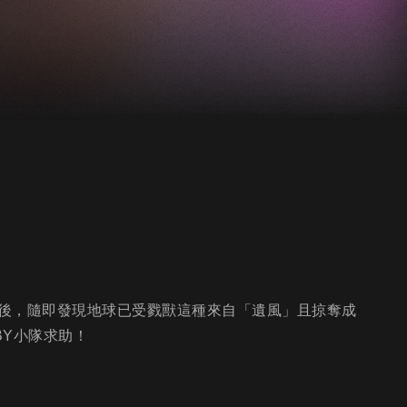
後，隨即發現地球已受戮獸這種來自「遺風」且掠奪成
BY小隊求助！