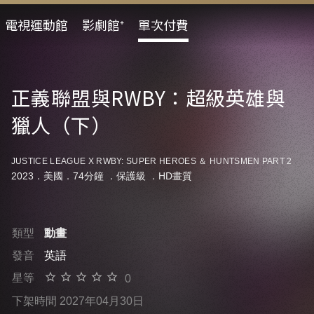
電視運動館
影劇館⁺
單次付費
正義聯盟與RWBY：超級英雄與
獵人（下）
JUSTICE LEAGUE X RWBY: SUPER HEROES ＆ HUNTSMEN PART 2
2023．美國．74分鐘 ．
保護級
．HD畫質
類型
動畫
發音
英語
星等
0
下架時間 2027年04月30日