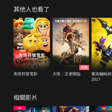
其他人也看了
6.9
表情符號電影
大衛：王者降臨
樂高蝙蝠俠
2017
相關影片
7.0
7.0