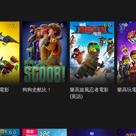
7.3
5.6
6.0
電影
狗狗史酷比！
樂高旋風忍者電影
樂高玩電
(英語)
6.0