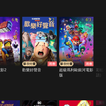
6.9
7.2
6.3
影2
歡樂好聲音
超級瑪利歐銀河電影
彩虹
版
語)
7.0