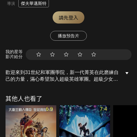
傑夫華邁斯特
導演
請先登入
播放預告片
我的星等
影片給分
歡迎來到31世紀和軍團學院，新一代菁英在此磨練自
己的力量，滿心希望加入超級英雄軍團。超級少女雖
遭悲劇摧殘，但竭力適應她在地球上的全新生活。聽
了超人堂弟的建議後，超級少女離開所處時空，加入
其他人也看了
了學院展開學習之旅。在那裡，她很快地結交了新朋
友，卻也跟舊相識布萊尼亞克5結下梁子。然而一樁
6.9
7.4
邪惡的陰謀正於暗處潛伏：神秘團體「黑暗之圈」正
在尋找存放於軍團學院之內的強大武器。初露頭角的
英雄們能否迎擊此次挑戰？快來觀看這部精彩刺激的
DC宇宙電影，一睹究竟吧！