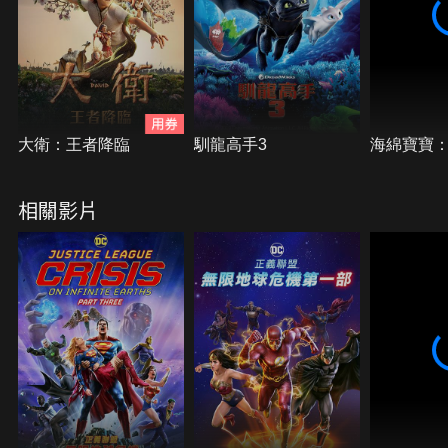
大衛：王者降臨
馴龍高手3
海綿寶寶
相關影片