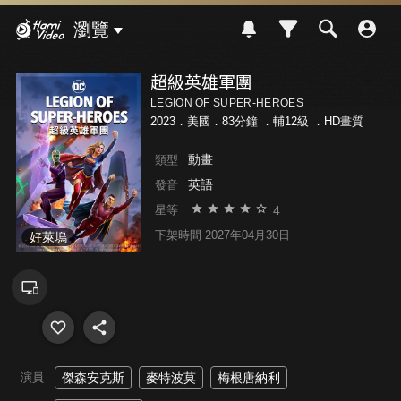
Hami Video
瀏覽
超級英雄軍團
LEGION OF SUPER-HEROES
2023．美國．83分鐘 ．
輔12級
．HD畫質
動畫
類型
英語
發音
4
星等
下架時間 2027年04月30日
好萊塢
演員
傑森安克斯
麥特波莫
梅根唐納利