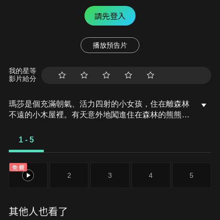
請先登入
播放預告片
我的星等
影片給分
瑪莎是個充滿朝氣、活力四射的小女孩，住在離森林
不遠的小木屋裡。有天意外地闖進住在森林的熊熊
家，開始了充滿歡笑與奇妙的生活...。
1 - 5
免費
1
2
3
4
5
其他人也看了