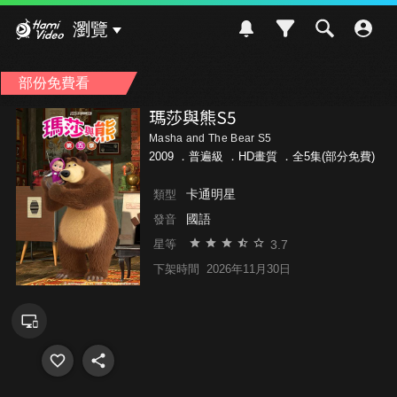
Hami Video
瀏覽
部份免費看
瑪莎與熊S5
Masha and The Bear S5
2009 ．
普遍級
．HD畫質 ．全5集(部分免費)
卡通明星
類型
國語
發音
3.7
星等
下架時間
2026年11月30日