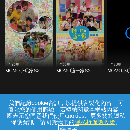
全26集
全60集
全23集
MOMO小玩家S2
MOMO這一家S2
MOMO小
我們紀錄cookie資訊，以提供客製化內容，可
{{notifyMsg}}
優化您的使用體驗，若繼續閱覽本網站內容，
常見問題
線上客服
服務條款
隱私權保護
即表示您同意我們使用cookies。更多關於隱私
保護資訊，請閱覽我們的
隱私權保護政策
。
中華電信股份有限公司個人家庭分公司