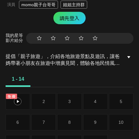
演員
momo親子台哥哥
姐姐主持群
請先登入
我的星等
影片給分
提倡「親子旅遊」，介紹各地旅遊景點及遊訊，讓爸
媽帶著小朋友在旅遊中增廣見聞，體驗各地民情風
俗，增進親子關係。節目的景點介紹及旅遊資訊均以
小朋友可接受的趣味性為出發，讓他們在收看節目的
1 - 14
同時，更加認識當地的風俗民情或是人文歷史；而家
長可藉由節目提供之資訊，規劃完善之親子旅遊行
免費
程。
1
2
3
4
5
6
7
8
9
10