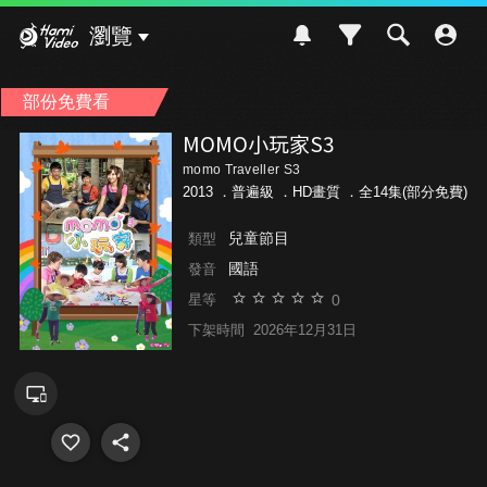
Hami Video
瀏覽
部份免費看
MOMO小玩家S3
momo Traveller S3
2013 ．
普遍級
．HD畫質 ．全14集(部分免費)
兒童節目
類型
國語
發音
0
星等
下架時間
2026年12月31日