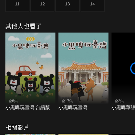
11
12
13
14
其他人也看了
全8集
全17集
全2集
小黑啤玩臺灣 台語版
小黑啤玩臺灣
小黑啤華
相關影片