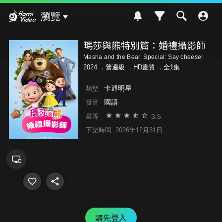
Hami Video
瀏覽
瑪莎與熊特別篇：婚禮攝影師
Masha and the Bear. Special: Say cheese!
2024 ．
普遍級
．HD畫質 ．全1集
卡通明星
類型
國語
發音
3.5
星等
下架時間
2026年12月31日
請先登入