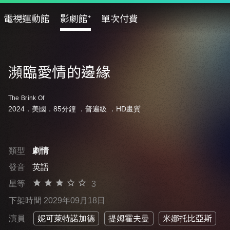
電視運動館
影劇館⁺
單次付費
瀕臨愛情的邊緣
The Brink Of
2024．美國．85分鐘 ．
普遍級
．HD畫質
類型
劇情
發音
英語
星等
3
下架時間 2029年09月18日
演員
妮可萊特諾加德
提姆霍夫曼
米娜托比亞斯