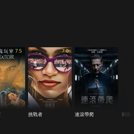
7.5
7.0
家
挑戰者
連滾帶爬
刺激1