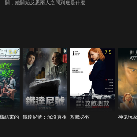
開，她開始反思兩人之間到底是什麼…
5.4
7.5
樣結束的
鐵達尼號：沉沒真相
攻敵必救
神鬼玩