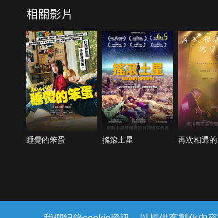
相關影片
6.5
睡覺的笨蛋
搖滾土星
再次相遇的
{{notifyMsg}}