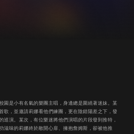
校園是小有名氣的樂團主唱，身邊總是圍繞著迷妹。某
首歌，並邀請莉娜看他們練團，更在陰錯陽差之下，發
的巡演。某次，有位樂迷將他們演唱的片段發到推特，
功滋味的莉娜終於敞開心扉、擁抱詹姆斯，卻被他推