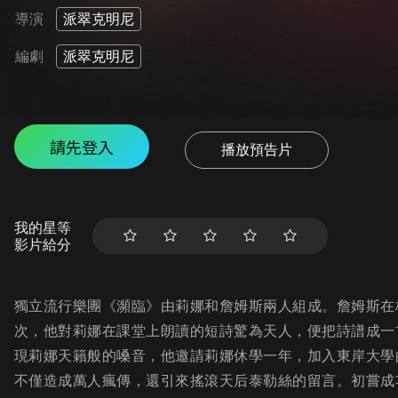
導演
派翠克明尼
編劇
派翠克明尼
請先登入
播放預告片
我的星等
影片給分
獨立流行樂團《瀕臨》由莉娜和詹姆斯兩人組成。詹姆斯在
次，他對莉娜在課堂上朗讀的短詩驚為天人，便把詩譜成一
現莉娜天籟般的嗓音，他邀請莉娜休學一年，加入東岸大學
不僅造成萬人瘋傳，還引來搖滾天后泰勒絲的留言。初嘗成