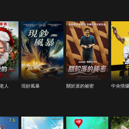
5.4
老人
現鈔風暴
關於派的祕密
中央情
7.6