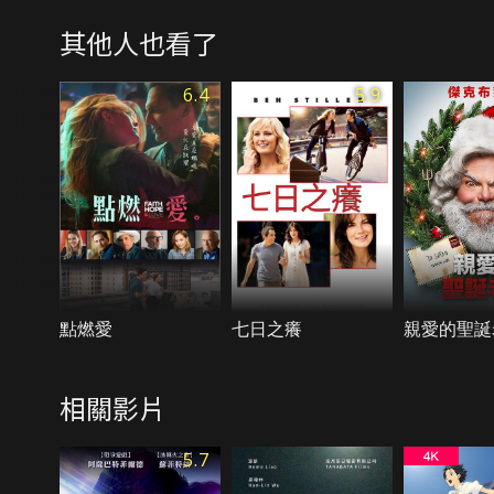
其他人也看了
6.4
5.9
點燃愛
七日之癢
親愛的聖誕
相關影片
5.7