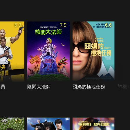
6.3
7.5
6.6
爆員
陰間大法師
囧媽的極地任務
神機
7.0