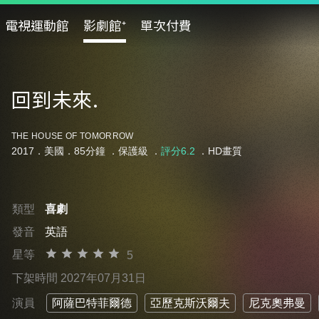
電視運動館
影劇館⁺
單次付費
回到未來.
THE HOUSE OF TOMORROW
2017．美國．85分鐘 ．
保護級
．
評分6.2
．HD畫質
類型
喜劇
發音
英語
星等
5
下架時間 2027年07月31日
演員
阿薩巴特菲爾德
亞歷克斯沃爾夫
尼克奧弗曼