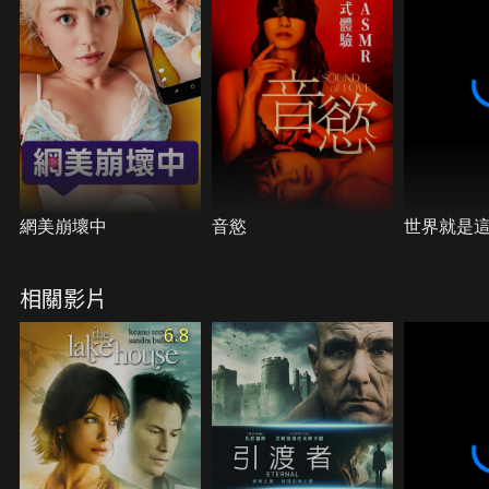
網美崩壞中
音慾
世界就是
相關影片
6.8