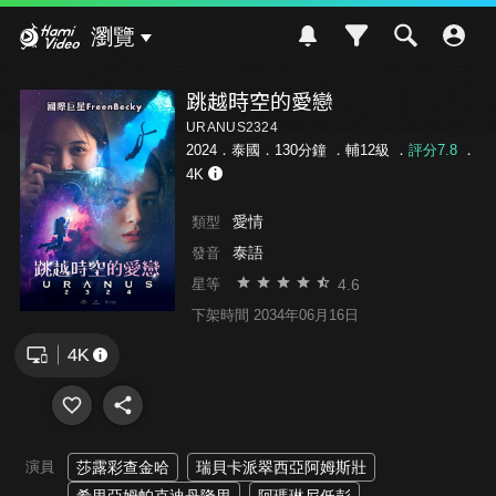
Hami Video
瀏覽
跳越時空的愛戀
URANUS2324
2024．泰國．130分鐘 ．
輔12級
．
評分7.8
．
4K
愛情
類型
泰語
發音
4.6
星等
下架時間 2034年06月16日
演員
莎露彩查金哈
瑞貝卡派翠西亞阿姆斯壯