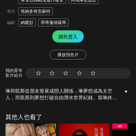
希里亞姆帕克迪丹隆里
阿瑪琳尼低彭
塔納多努安蘇特
導演
納暖彭
蒂蒂蓬猜薩蒂
編劇
請先登入
播放預告片
我的星等
影片給分
琳和凱斯從朋友發展成戀人關係，琳夢想成為太空
人，而凱斯則夢想打破自由潛水世界紀錄。當琳終於
成為太空人，凱斯卻消失在深海之中，再也沒有回
來…。某日，琳執行太空任務，但太空船卻陷入巨大
其他人也看了
的太陽風暴當中。這時，某種形式的能量突然帶走她
的靈魂，將她傳送到與凱斯多個不同的平行世界當
中…。