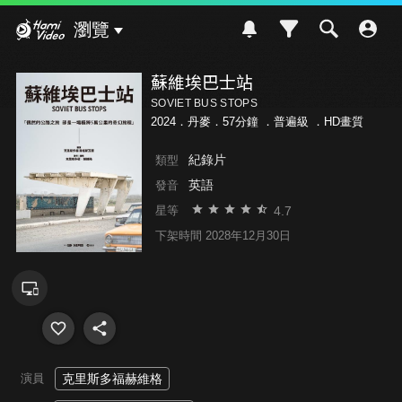
Hami Video
瀏覽
蘇維埃巴士站
SOVIET BUS STOPS
2024．丹麥．57分鐘 ．
普遍級
．HD畫質
紀錄片
類型
英語
發音
4.7
星等
下架時間 2028年12月30日
演員
克里斯多福赫維格