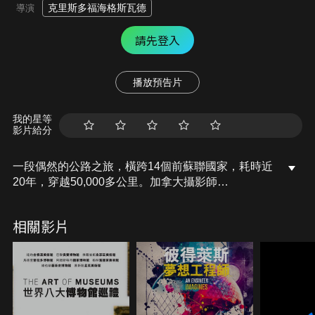
克里斯多福海格斯瓦德
導演
請先登入
播放預告片
我的星等
影片給分
一段偶然的公路之旅，橫跨14個前蘇聯國家，耗時近
20年，穿越50,000多公里。加拿大攝影師
Christopher Herwig以攝影鏡頭記錄下150多個前蘇
聯的巴士站。跟隨他的鏡頭，探索當地設計師在蘇聯
相關影片
時期，建造了令人嘆為觀止的建築奇蹟，並讚揚他們
的創作精神，展現出不畏壓迫的創造力。