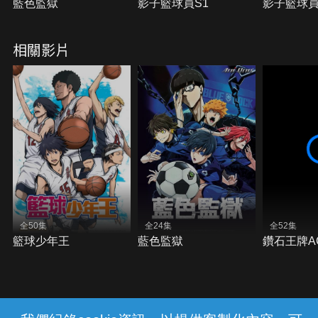
藍色監獄
影子籃球員S1
影子籃球員
相關影片
全50集
全24集
全52集
籃球少年王
藍色監獄
鑽石王牌A