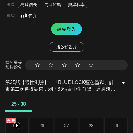
演員
島崎信長
内田雄馬
興津和幸
石川俊介
導演
請先登入
播放預告片
我的星等
影片給分
第25話【適性測驗】，「BLUE LOCK藍色監獄」計
畫第二次選拔結束，剩下35位高中生前鋒。通過殘酷
生存戰爭的三週後，賭上藍色監獄計畫的存續，與U-
20日本代表隊比賽。繪心宣布將以綜合評價TOP 6的
25 - 38
選手為中心，組成挑戰這場大賽事的球隊。沒被選上
TOP 6的前鋒們，將為了成為先發選手而進行一場適
免費
性測驗。
25
26
27
28
29