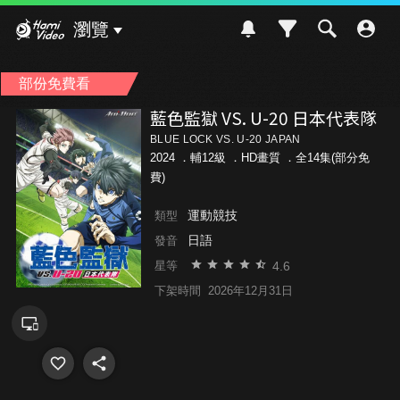
Hami Video
瀏覽
部份免費看
藍色監獄 VS. U-20 日本代表隊
BLUE LOCK VS. U-20 JAPAN
2024 ．
輔12級
．HD畫質 ．全14集(部分免
費)
運動競技
類型
日語
發音
4.6
星等
下架時間
2026年12月31日