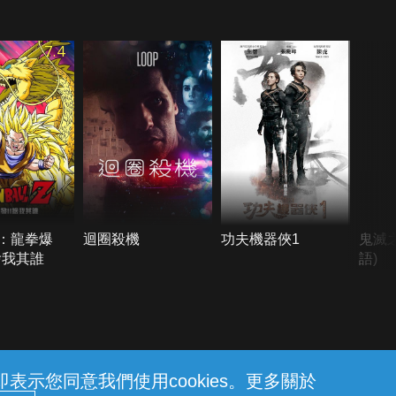
7.4
：龍拳爆
迴圈殺機
功夫機器俠1
鬼滅之
捨我其誰
語)
示您同意我們使用cookies。更多關於