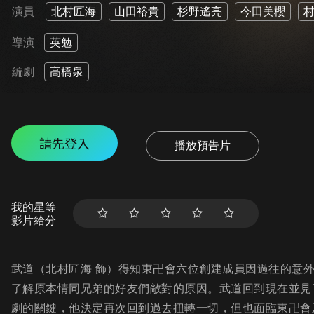
演員
北村匠海
山田裕貴
杉野遙亮
今田美櫻
導演
英勉
編劇
高橋泉
請先登入
播放預告片
我的星等
影片給分
武道（北村匠海 飾）得知東卍會六位創建成員因過往的意
了解原本情同兄弟的好友們敵對的原因。武道回到現在並見
劇的關鍵，他決定再次回到過去扭轉一切，但也面臨東卍會