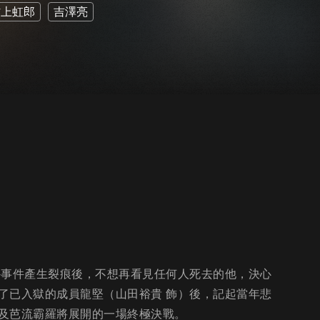
村上虹郎
吉澤亮
外事件產生裂痕後，不想再看見任何人死去的他，決心
了已入獄的成員龍堅（山田裕貴 飾）後，記起當年悲
及芭流霸羅將展開的一場終極決戰。