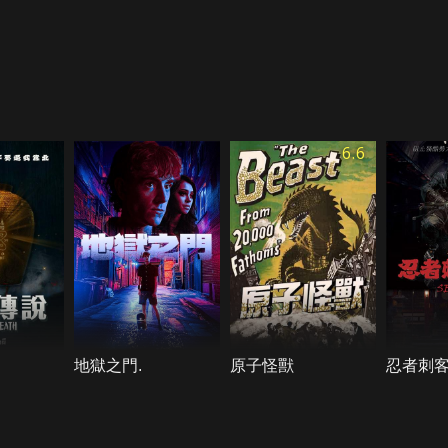
6.6
地獄之門.
原子怪獸
忍者刺客