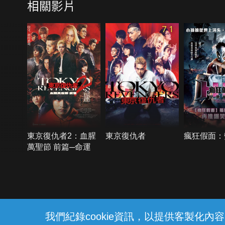
相關影片
7.1
東京復仇者2：血腥
東京復仇者
瘋狂假面：
萬聖節 前篇─命運
{{notifyMsg}}
我們紀錄cookie資訊，以提供客製化