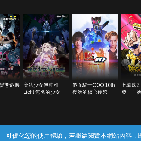
5.5
變態危機
魔法少女伊莉雅：
假面騎士OOO 10th
七龍珠Z
Licht 無名的少女
復活的核心硬幣
發！！
常見問題
線上客服
服務條款
隱私權保護
內容，可優化您的使用體驗，若繼續閱覽本網站內容，即表