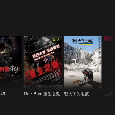
6.0
49
Re：Born 重生之鬼
戰火下的毛孩
世界