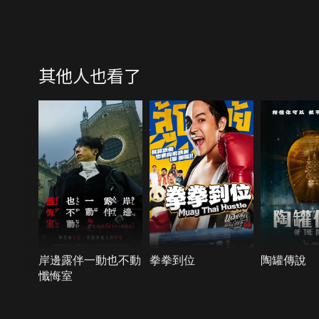
其他人也看了
岸邊露伴一動也不動
拳拳到位
陶罐傳說
懺悔室