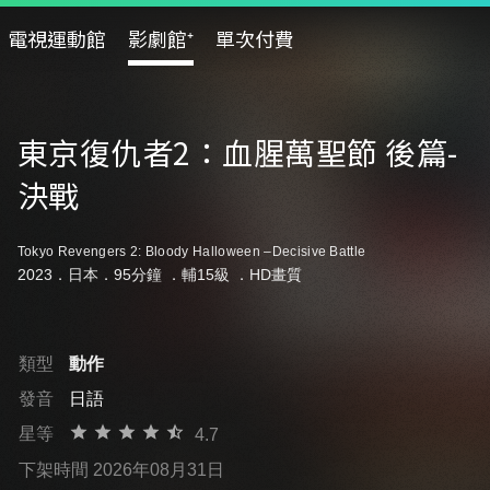
電視運動館
影劇館⁺
單次付費
東京復仇者2：血腥萬聖節 後篇-
決戰
Tokyo Revengers 2: Bloody Halloween –Decisive Battle
2023．日本．95分鐘 ．
輔15級
．HD畫質
類型
動作
發音
日語
星等
4.7
下架時間 2026年08月31日