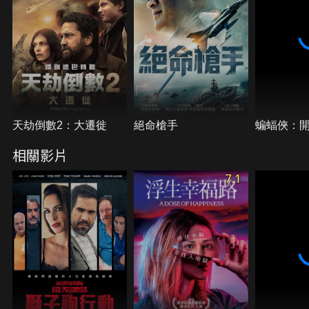
天劫倒數2：大遷徙
絕命槍手
蝙蝠俠：
相關影片
7.1