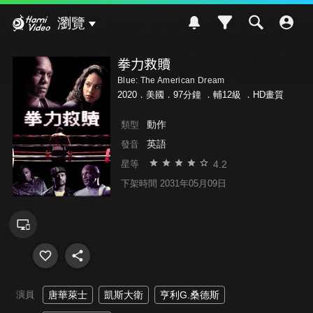
Hami Video
瀏覽
拳力救贖
Blue: The American Dream
2020．美國．97分鐘 ．
輔12級
．HD畫質
動作
類型
英語
發音
4.2
星等
下架時間 2031年05月09日
演員
唐華萊士
凱斯大衛
亨利G.桑德斯