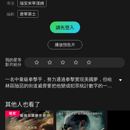
瑞安米寧漢姆
導演
唐華萊士
編劇
請先登入
播放預告片
我的星等
影片給分
一名中量級拳擊手，努力通過拳擊實現美國夢，但哈
林區險惡的街道威脅要把他變成犯罪統計數字的一
員。當一位老朋友騙他去搶劫當地的一個毒販時，情
況變得更加糟糕。然而，這場搶劫計劃徹底失敗，受
其他人也看了
害者竟然是一個無辜的家庭，深受內疚折磨的拳擊手
決心在拳擊場上尋求自己的救贖。
5.5