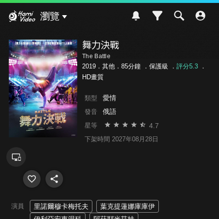
Hami Video
瀏覽
舞力決戰
The Battle
2019．其他．85分鐘 ．
保護級
．
評分5.3
．
HD畫質
愛情
類型
俄語
發音
4.7
星等
下架時間 2027年08月28日
演員
里諾爾穆卡梅托夫
葉克提蓮娜庫庫伊