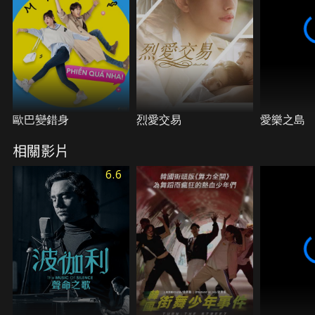
歐巴變錯身
烈愛交易
愛樂之島
相關影片
6.6