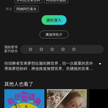
伊利亞安東涅科
阿菈耶米茲娃
阿納阿巴索夫
導演
請先登入
播放預告片
我的星等
影片給分
街頭舞者安東夢想征服街舞世界，但一次嚴重的意外
導致夢想粉碎，將他推進無聲世界。失聰後的安東曾
失去活下去的意義，直到他學會傾聽來自內心的樂
音，開始教同樣失聰的小孩跳舞，成為他新的人生使
其他人也看了
命。他開發出新的獨門舞步，冒險帶領這群小孩參加
俄羅斯錦標賽，贏得世界冠軍賽的參賽資格，
5.0