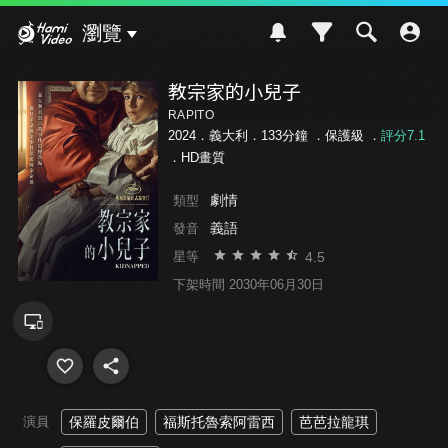
Hami Video
瀏覽
教宗家的小兒子
RAPITO
2024．義大利．133分鐘 ．
保護級
．
評分7.1
．HD畫質
劇情
類型
義語
發音
4.5
星等
下架時間 2030年06月30日
演員
保羅皮爾伯
福斯托魯索阿雷西
芭芭拉龍琪