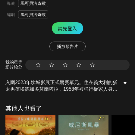
馬可貝洛奇歐
導演
馬可貝洛奇歐
編劇
請先登入
播放預告片
我的星等
影片給分
入圍2023年坎城影展正式競賽單元。住在義大利的猶
太男孩埃德加多莫爾塔拉，1958年被強行從家人身邊
帶走，並被當作基督徒撫養長大。他的父母本來只是
為了讓孩子回家，卻成了政治鬥爭的一部分。
其他人也看了
6.1
7.1