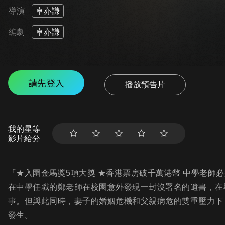
導演
卓亦謙
編劇
卓亦謙
請先登入
播放預告片
我的星等
影片給分
『★入圍金馬獎5項大獎 ★香港票房破千萬港幣 中學老師
在中學任職的鄭老師在校園意外發現一封沒署名的遺書，在
事。但與此同時，妻子的婚姻危機和父親病危的雙重壓力下
發生。