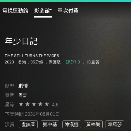
電視運動館
影劇館⁺
單次付費
年少日記
TIME STILL TURNS THE PAGES
2023．香港．95分鐘 ．
保護級
．
評分7.9
．HD畫質
類型
劇情
發音
粵語
星等
4.6
下架時間 2031年08月01日
演員
盧鎮業
鄭中基
陳漢娜
黃梓樂
韋羅莎