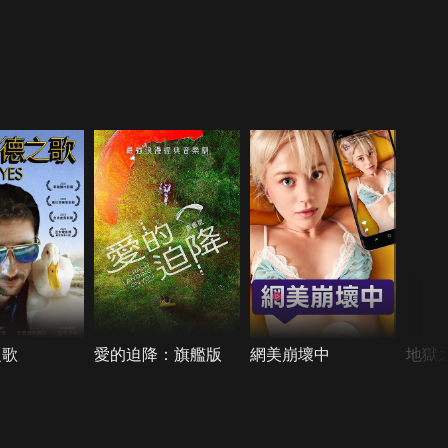
之歌
愛的迫降：旗艦版
網美崩壞中
地獄之