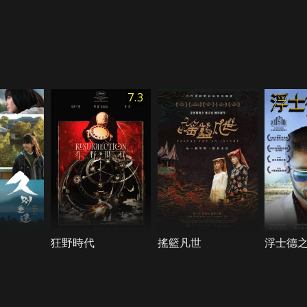
7.3
狂野時代
搖籃凡世
浮士德