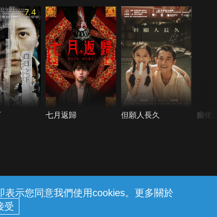
7.4
下
七月返歸
但願人長久
癲佬
示您同意我們使用cookies。更多關於