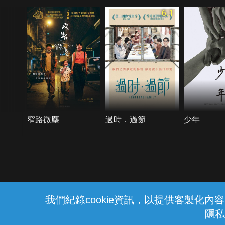
6.1
窄路微塵
過時．過節
少年
{{notifyMsg}}
我們紀錄cookie資訊，以提供客製化
隱私