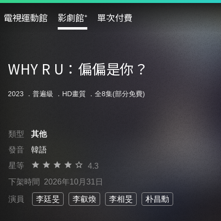
電視運動館
影劇館⁺
單次付費
WHY R U：偏偏是你？
2023 ．
普遍級
．HD畫質 ．全8集(部分免費)
類型
其他
發音
韓語
星等
4.3
下架時間
2026年10月31日
演員
李廷旻
李叡煥
李相旻
朴昌勳