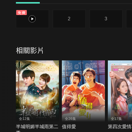
免費
1
2
3
相關影片
全12集
全26集
全17集
半城明媚半城雨第二
值得愛
第四次愛情