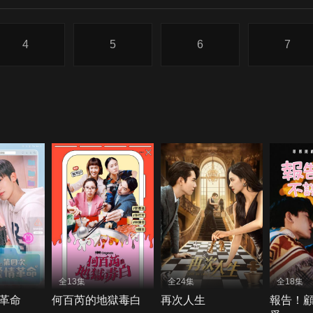
4
5
6
7
全13集
全24集
全18集
革命
何百芮的地獄毒白
再次人生
報告！