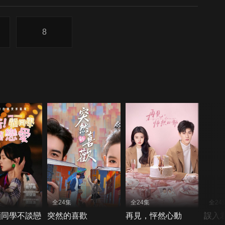
8
全24集
全24集
全24
顧同學不談戀
突然的喜歡
再見，怦然心動
誤入