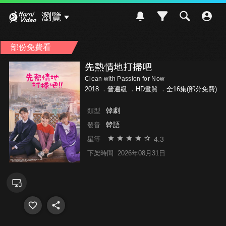
Hami Video
瀏覽
部份免費看
先熱情地打掃吧
Clean with Passion for Now
2018 ．
普遍級
．HD畫質 ．全16集(部分免費)
韓劇
類型
韓語
發音
4.3
星等
下架時間
2026年08月31日