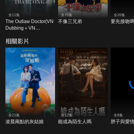
全11集
全70集
全20集
The Outlaw Doctor(VN
不像三兄弟
要先接吻
Dubbing＋VN
Subtitles)
相關影片
全21集
全12集
全8集
凌晨兩點的灰姑娘
能成為陌生人嗎
胖子與愛