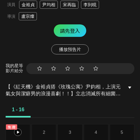
演員
金裕貞
尹均相
宋再臨
李到晛
盧宗燦
導演
請先登入
播放預告片
我的星等
影片給分
【《紅天機》金裕貞搭《玫瑰公寓》尹鈞相，上演元
氣女與潔癖男的浪漫喜劇！！】立志消滅所有細菌，
把清潔視為人類崇高使命，拒絕與他人肌膚接觸，無
法忍受灰塵，經營清潔公司的潔癖執行長張善傑。遇
1 - 16
上外表邋遢個性不拘小節的四次元少女吉五雪，畢業
後的首份就業工作，努力完成員工清潔使命。極與極
免費
相遇的浪漫愛情喜劇。
1
2
3
4
5