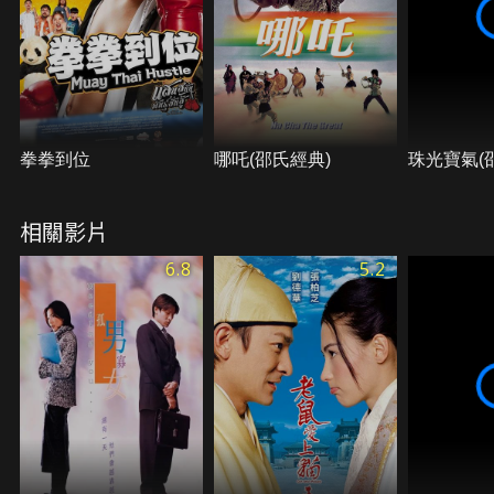
拳拳到位
哪吒(邵氏經典)
珠光寶氣(
相關影片
6.8
5.2