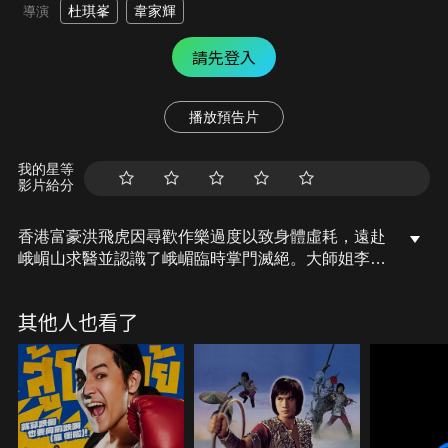
杜琪峯
韋家輝
導演
請先登入
播放預告片
我的星等
影片給分
香港富豪洪飛虎因尋歡作樂過度以致身體虛耗，遠赴
峨嵋山求醫並認識了峨嵋臨時掌門滅絕。大師姐李莫
愁回峨嵋滅門，並逼滅絕一個月內練成峨嵋絕學「傷
心斷腸劍」跟自己決戰。可是練此劍法需要極度受傷
其他人也看了
的心，於是滅絕來港找虎，要求虎假意追求自己，追
到後再拋棄她，讓自己能極度傷心，但滅絕真的愛上
了虎。