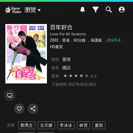
Hami Video
瀏覽
百年好合
Love For All Seasons
2003．香港．92分鐘 ．
保護級
．
評分5.6
．
HD畫質
愛情
類型
國語
發音
4.3
星等
下架時間 2027年06月30日
演員
鄭秀文
古天樂
李冰冰
林雪
夏雨