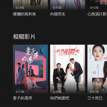
全18集
全40集
全42集
燦爛的風和海
向陽而生
心跳源計劃
相關影片
全24集
全58集
全43集
妻子的選擇
咱們相愛吧
三十而已