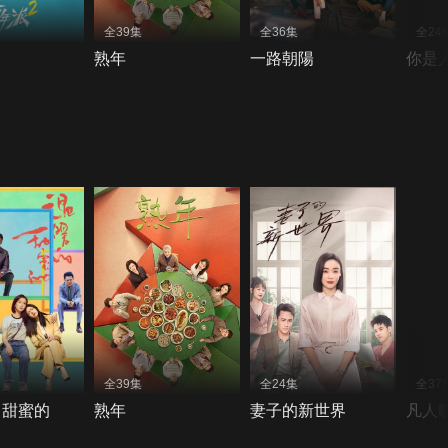
全39集
全36集
全24
熟年
一路朝陽
你是
全39集
全24集
全37
，甜蜜的
熟年
妻子的新世界
凡人