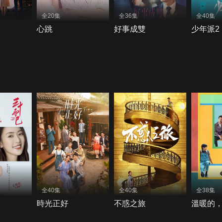
全20集
全36集
全40集
心跳
好事成雙
少年派2
全40集
全40集
全38集
時光正好
不惑之旅
溫暖的