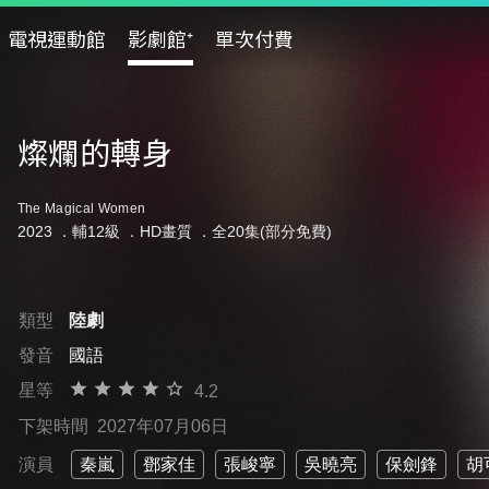
電視運動館
影劇館⁺
單次付費
燦爛的轉身
The Magical Women
2023 ．
輔12級
．HD畫質 ．全20集(部分免費)
類型
陸劇
發音
國語
星等
4.2
下架時間
2027年07月06日
演員
秦嵐
鄧家佳
張峻寧
吳曉亮
保劍鋒
胡