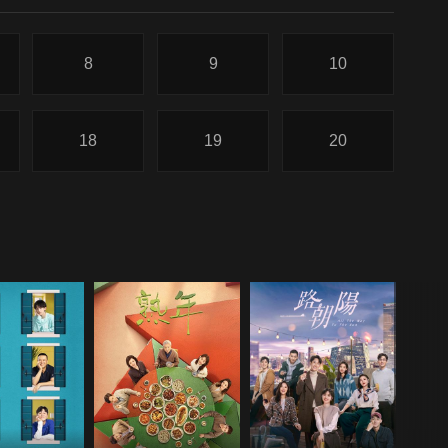
8
9
10
18
19
20