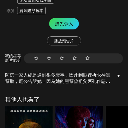
朱塔吾帕塔拉剛普
賈圖隆彭拉本
導演
請先登入
播放預告片
我的星等
影片給分
阿淇一家人總是遇到很多衰事，因此到廟裡祈求神靈
幫助，廟公告訴她，因為她的黑幫曾祖父阿孔作惡多
端，她的家族才會衰運連連。然而，阿淇在一次宗教
儀式中，竟意外穿越回到一百年前，「轉生」變成曾
其他人也看了
祖父最好的朋友阿泰！阿淇想藉此阻止曾祖父阿孔的
惡行，改變家族將來的命運，踏上一連串的冒險之
旅…