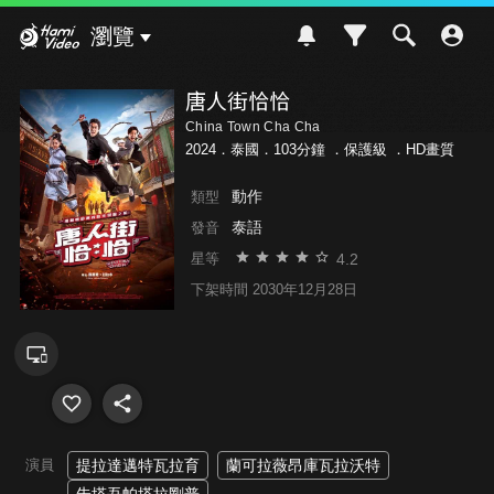
Hami Video
瀏覽
唐人街恰恰
China Town Cha Cha
2024．泰國．103分鐘 ．
保護級
．HD畫質
動作
類型
泰語
發音
4.2
星等
下架時間 2030年12月28日
演員
提拉達邁特瓦拉育
蘭可拉薇昂庫瓦拉沃特