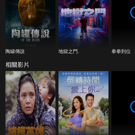
陶罐傳說
地獄之門.
拳拳到位
相關影片