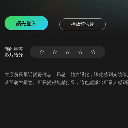
請先登入
播放預告片
我的星等
影片給分
大原所長最近變得健忘、易怒、體力退化，讓他感到光陰催
甚至萌生辭意。所長變得無精打采，這也讓派出所眾人感到