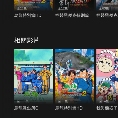
全11集
全12集
全63集
烏龍特別篇HD
怪醫黑傑克特別篇
怪醫黑傑克
相關影片
全115集
全11集
全14集
烏龍派出所C
烏龍特別篇HD
我與機器子