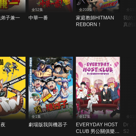
全52集
全203集
全11
強弟子兼一
中華一番
家庭教師HITMAN
我的
REBORN！
真的處
全1集
全12集
全11
之夜
劇場版我與機器子
EVERYDAY HOST
Dr．
CLUB 男公關俱樂部
S2