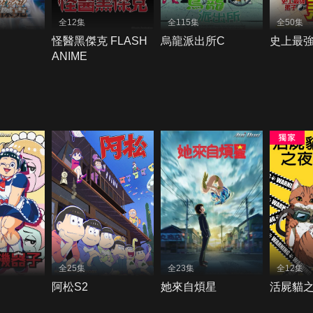
全12集
全115集
全50集
怪醫黑傑克 FLASH
烏龍派出所C
史上最
ANIME
全25集
全23集
全12集
阿松S2
她來自煩星
活屍貓