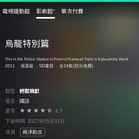
電視運動館
影劇館⁺
單次付費
烏龍特別篇
This Is the Police Station in Front of Kameari Park in Katsushika Ward
2011 ．
保護級
．SD畫質 ．全24集(部分免費)
類型
輕鬆幽默
發音
國語
星等
4.7
下架時間
2027年05月31日
演員
兩津勘吉