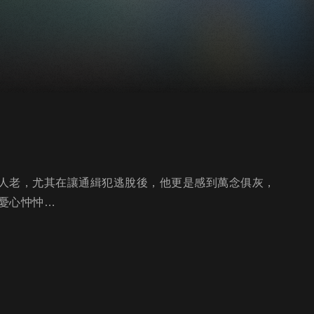
人老，尤其在讓通緝犯逃脫後，他更是感到萬念俱灰，
憂心忡忡…