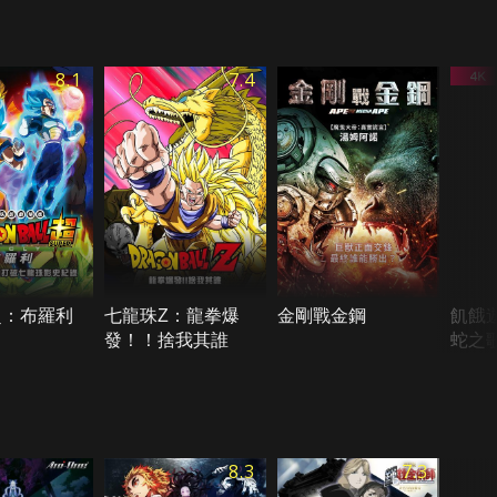
8.1
7.4
超：布羅利
七龍珠Z：龍拳爆
金剛戰金鋼
飢餓
發！！捨我其誰
蛇之
8.3
7.3