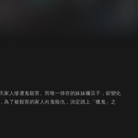
天家人慘遭鬼殺害。而唯一倖存的妹妹禰豆子，卻變化
，為了被殺害的家人向鬼報仇，決定踏上「獵鬼」之