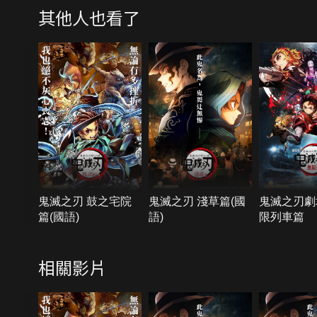
其他人也看了
鬼滅之刃 鼓之宅院
鬼滅之刃 淺草篇(國
鬼滅之刃劇
篇(國語)
語)
限列車篇
相關影片