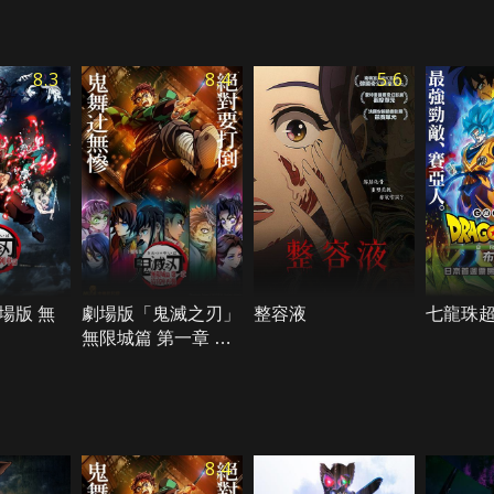
8.3
8.4
5.6
場版 無
劇場版「鬼滅之刃」
整容液
七龍珠
無限城篇 第一章 猗
窩座再襲
8.4