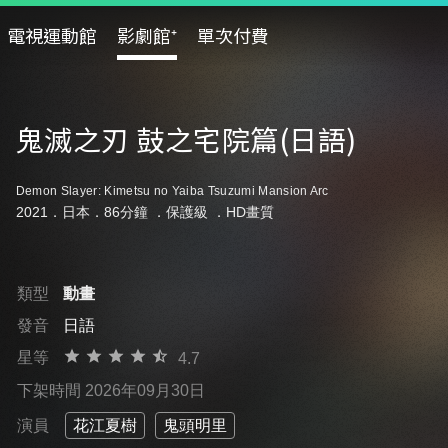
電視運動館
影劇館⁺
單次付費
鬼滅之刃 鼓之宅院篇(日語)
Demon Slayer: Kimetsu no Yaiba Tsuzumi Mansion Arc
2021．日本．86分鐘 ．
保護級
．HD畫質
類型
動畫
發音
日語
星等
4.7
下架時間 2026年09月30日
演員
花江夏樹
鬼頭明里