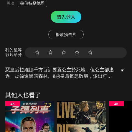
魯伯特桑德司
導演
請先登入
播放預告片
我的星等
影片給分
惡皇后拉維娜千方百計要置公主於死地，但公主卻逃
過一劫躲進黑暗森林。ꀀ惡皇后氣急敗壞，派出狩獵
者艾瑞克前去追殺公主，未料，艾瑞克竟反叛皇后，
將一切戰鬥技能私相授受。公主不但習得防身之術，
其他人也看了
甚至能威脅皇后的地位。
7.3
7.9