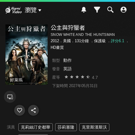
Hami Video
瀏覽
公主與狩獵者
SNOW WHITE AND THE HUNTSMAN
2012．美國．131分鐘 ．
保護級
．
評分6.1
．
HD畫質
動作
類型
英語
發音
4.7
星等
好萊塢
下架時間 2027年05月31日
演員
克莉絲汀史都華
莎莉塞隆
克里斯漢斯沃