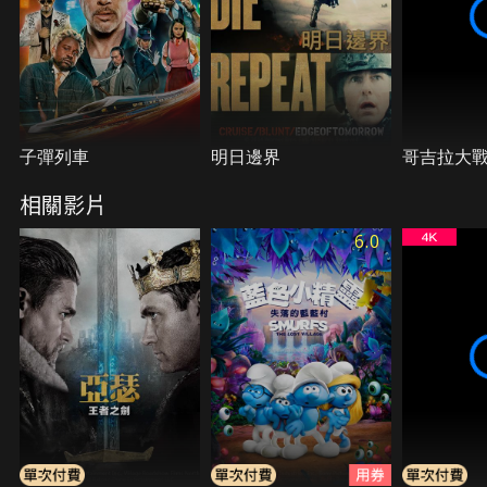
子彈列車
明日邊界
哥吉拉大
相關影片
6.0