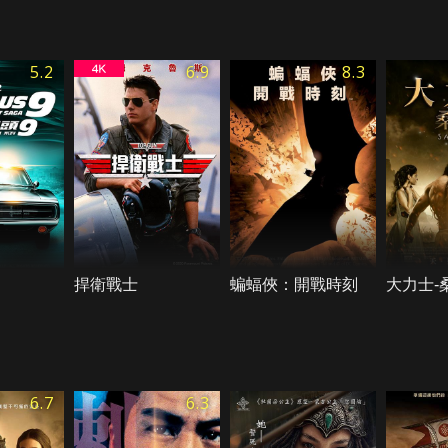
5.2
6.9
8.3
捍衛戰士
蝙蝠俠：開戰時刻
大力士-
6.7
6.3