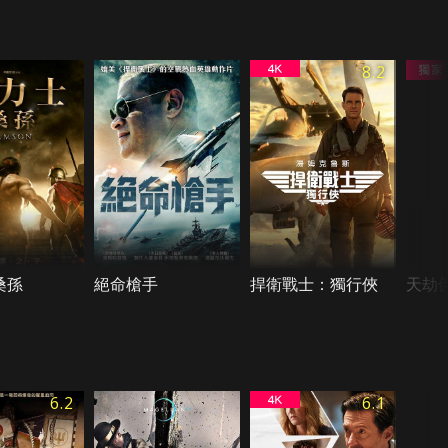
8.2
桑孫
絕命槍手
捍衛戰士：獨行俠
天劫
6.2
6.1