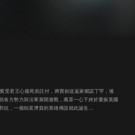
羅賓受君王心腹死前託付，將寶劍送返家鄉諾丁罕，後
領各方勢力與法軍展開激戰，萬眾一心下終於重振英國
對抗，一個劫富濟貧的英雄傳說就此誕生…