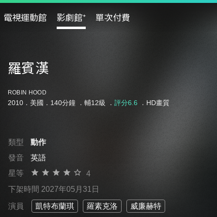
電視運動館
影劇館⁺
單次付費
羅賓漢
ROBIN HOOD
2010．美國．140分鐘 ．
輔12級
．
評分6.6
．HD畫質
類型
動作
發音
英語
星等
4
下架時間 2027年05月31日
演員
凱特布蘭琪
羅素克洛
威廉赫特