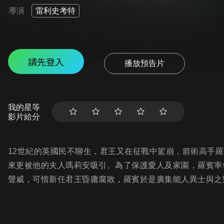
導演
雷利史考特
請先登入
播放預告片
我的星等
影片給分
12世紀的英國民不聊生，君王又在征戰中駕崩，箭術高手
來更被他的夫人瑪莉安吸引。為了保護愛人及家園，羅賓率
聲威，可惜新任君王昏庸腐敗，羅賓於是廣集能人異士與之