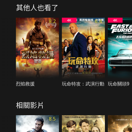
其他人也看了
8.2
6.4
烈焰救援
玩命特攻：武演行動
玩命關頭9
相關影片
8.5