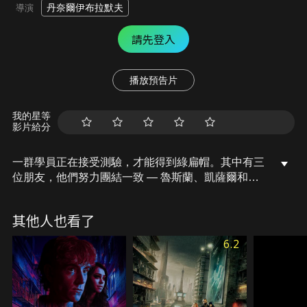
丹奈爾伊布拉默夫
導演
請先登入
播放預告片
我的星等
影片給分
一群學員正在接受測驗，才能得到綠扁帽。其中有三
位朋友，他們努力團結一致 — 魯斯蘭、凱薩爾和艾
賓。魯斯蘭和凱薩爾是第一次參加艱苦的測驗，艾賓
已經是第三次嘗試了。他們都夢想能加入特種部隊，
其他人也看了
但只有其中一人能夠晉級到最後階段，與此同時一群
武裝恐怖份子在首都犯罪，這群特警菁英該如何團結
6.2
對抗恐怖份子！！