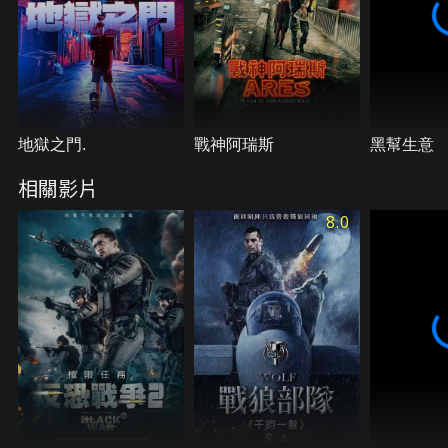
地獄之門.
戰神阿瑞斯
黑幫生意
相關影片
8.0