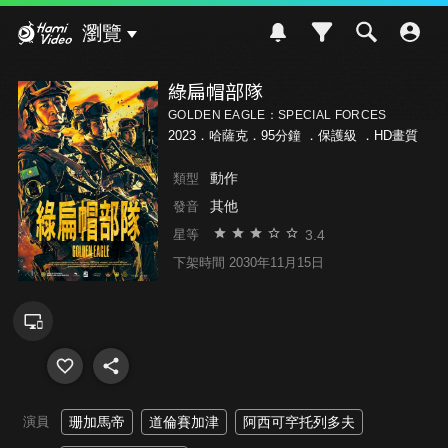
Hami Video
瀏覽
綠扁帽部隊
GOLDEN EAGLE：SPECIAL FORCES
2023．哈薩克．95分鐘 ．
保護級
．HD畫質
動作
類型
其他
發音
3.4
星等
下架時間 2030年11月15日
演員
珊加馬帝
道倫賽加津
阿西可穻托列多夫