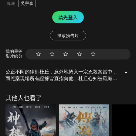
吳宇森
導演
請先登入
播放預告片
我的星等
影片給分
公正不阿的律師杜丘，意外地捲入一宗兇殺案當中，
而兇案現場所有證據皆直指向他，杜丘心知被羅織構
陷，明知犯險亦要拒捕並親自查明真相。警方總動員
展開全面通緝，具有多年查案經驗的警探矢村，開始
其他人也看了
調查後不久便思疑這完美殺人佈局當中似乎另有內
情。到底真兇是否真的另有其人？兇案背後又是否隱
藏著驚世大陰謀？