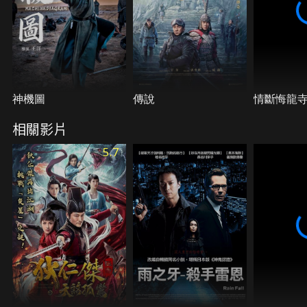
神機圖
傳說
情斷悔龍
相關影片
5.7