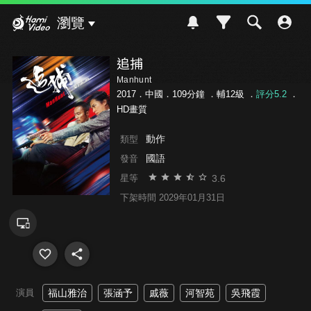
Hami Video
瀏覽
追捕
Manhunt
2017．中國．109分鐘 ．
輔12級
．
評分5.2
．
HD畫質
動作
類型
國語
發音
3.6
星等
下架時間 2029年01月31日
演員
福山雅治
張涵予
戚薇
河智苑
吳飛霞