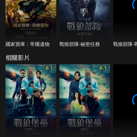
國家寶庫：帝國遺物
戰狼部隊-秘密任務
戰狼部隊-
相關影片
6.1
6.1