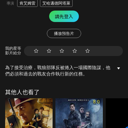
肯艾姆雷
艾哈邁德阿塔萊
導演
請先登入
播放預告片
我的星等
影片給分
為了接受治療，戰狼部隊反被捲入一場國際陰謀，他
們必須和過去的戰友合作執行新的任務。
其他人也看了
8.0