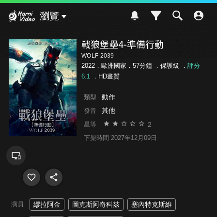
Hami Video
瀏覽
戰狼堡壘4-準備行動
WOLF 2039
2022．歐洲國家．57分鐘 ．
保護級
．
評分
6.1
．HD畫質
動作
類型
其他
發音
2
星等
下架時間 2027年12月09日
演員
繆拉阿金
圖克斯阿奇科茲
塞內特克斯維