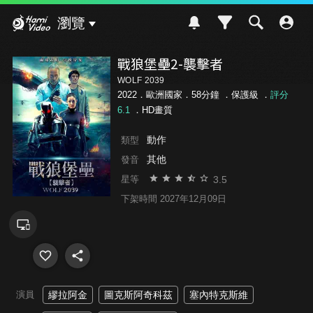
Hami Video
瀏覽
戰狼堡壘2-襲擊者
WOLF 2039
2022．歐洲國家．58分鐘 ．
保護級
．
評分
6.1
．HD畫質
動作
類型
其他
發音
3.5
星等
下架時間 2027年12月09日
演員
繆拉阿金
圖克斯阿奇科茲
塞內特克斯維