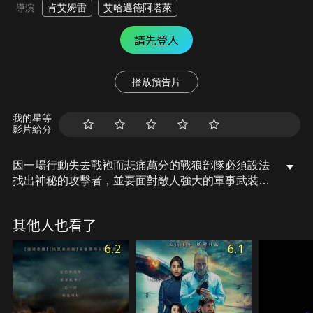
肯艾姆雷
艾哈邁德阿塔萊
導演
請先登入
播放預告片
我的星等
影片給分
因一場行動失去戰袍而悲痛萬分的戰狼部隊必須設法
找出神秘的攻擊者，並要面對敵人強大的軍事武裝設
備。
其他人也看了
6.2
6.1