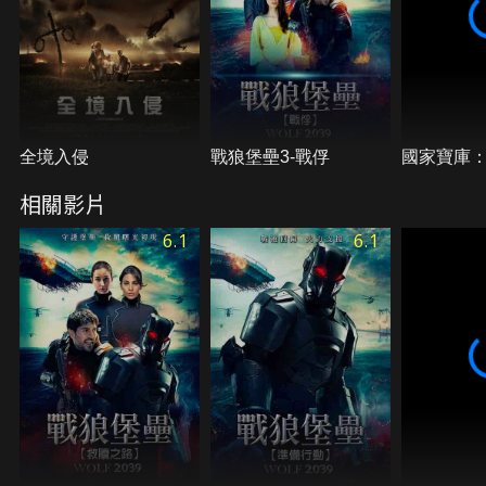
全境入侵
戰狼堡壘3-戰俘
國家寶庫
相關影片
6.1
6.1