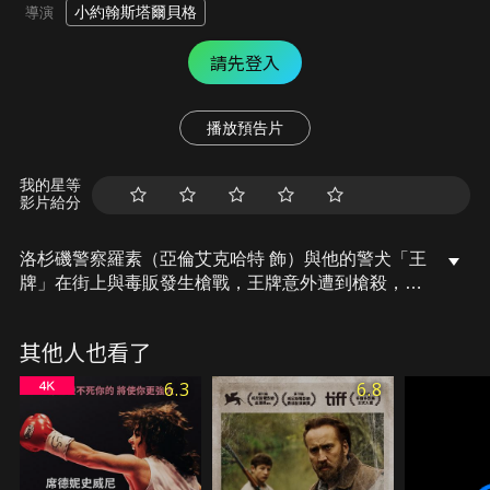
小約翰斯塔爾貝格
導演
請先登入
播放預告片
我的星等
影片給分
洛杉磯警察羅素（亞倫艾克哈特 飾）與他的警犬「王
牌」在街上與毒販發生槍戰，王牌意外遭到槍殺，羅
素想查明兇手的真實身份，卻受到上級千方百計的阻
饒，他決定與名為「襪子」的新警犬合作，揭開隱藏
其他人也看了
在這座城市後的龐大陰謀。
6.3
6.8