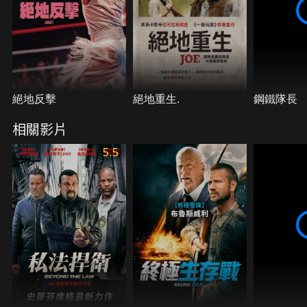
絕地反擊
絕地重生.
鋼鐵隊長
相關影片
5.5