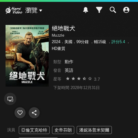
Hami Video
瀏覽
絕地戰犬
Muzzle
2024．美國．99分鐘 ．
輔15級
．
評分5.4
．
HD畫質
動作
類型
英語
發音
3.7
星等
下架時間 2028年12月31日
演員
亞倫艾克哈特
史帝芬朗
潘妮洛普米契爾