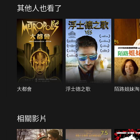
其他人也看了
8.3
大都會
浮士德之歌
陌路姐妹淘
相關影片
7.5