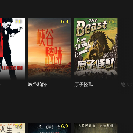
7.0
6.4
6.6
手
峽谷騎跡
原子怪獸
地獄之
7.9
6.9