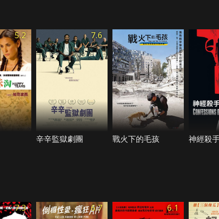
5.2
7.6
辛辛監獄劇團
戰火下的毛孩
神經殺
7.3
6.7
6.1