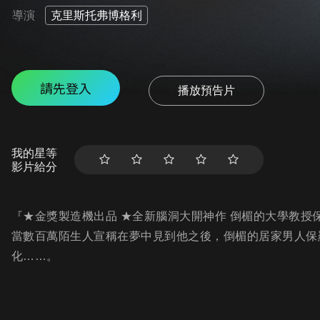
導演
克里斯托弗博格利
請先登入
播放預告片
我的星等
影片給分
『★金獎製造機出品 ★全新腦洞大開神作 倒楣的大學教
當數百萬陌生人宣稱在夢中見到他之後，倒楣的居家男人保
化……。