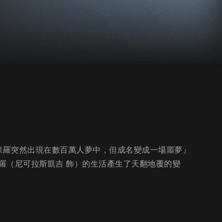
授保羅突然出現在數百萬人夢中，但成名變成一場噩夢』
羅（尼可拉斯凱吉 飾）的生活產生了天翻地覆的變