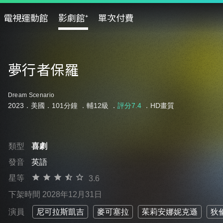
電視運動館
影劇館⁺
單次付費
夢行者保羅
Dream Scenario
2023．美國．101分鐘 ．
輔12級
．
評分7.4
．HD畫質
類型
喜劇
發音
英語
星等
3.6
下架時間 2028年12月31日
演員
尼可拉斯凱吉
麥可塞拉
茱莉安娜妮克遜
狄