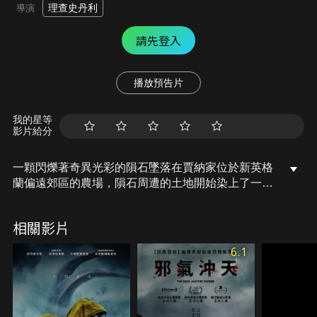
理查史丹利
導演
請先登入
播放預告片
我的星等
影片給分
一顆閃爍著奇異光彩的隕石墜落在賈納家位於新英格
蘭偏遠郊區的農場，隕石周遭的土地開始染上了一種
奇異的色彩，這是地球上從未見過的顏色，不存在於
已知光譜的任一端。無以名狀的邪惡力量開始慢慢地
相關影片
改變週遭的一切，飲水出現奇異的油亮光彩、農作物
異常生長、牲畜開始在夜裡發光，超乎常理的異變也
6.1
讓時間失去了秩序，最終開始影響到賈納一家人……