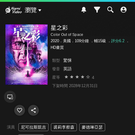
Hami Video
瀏覽
星之彩
Color Out of Space
2020．美國．109分鐘 ．
輔15級
．
評分6.2
．
HD畫質
驚悚
類型
英語
發音
4
星等
下架時間 2028年12月31日
演員
尼可拉斯凱吉
裘莉李察森
麥德琳亞瑟