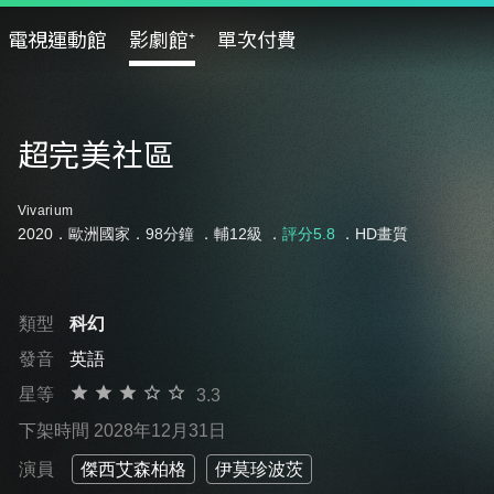
電視運動館
影劇館⁺
單次付費
超完美社區
Vivarium
2020．歐洲國家．98分鐘 ．
輔12級
．
評分5.8
．HD畫質
類型
科幻
發音
英語
星等
3.3
下架時間 2028年12月31日
演員
傑西艾森柏格
伊莫珍波茨