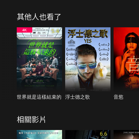
其他人也看了
5.4
世界就是這樣結束的
浮士德之歌
音慾
相關影片
6.6