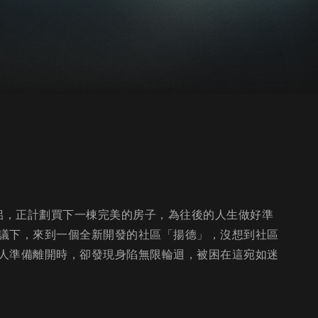
愛侶，正計劃買下一棟完美的房子，為往後的人生做好準
議下，來到一個全新開發的社區「揚德」，沒想到社區
人準備離開時，卻發現身陷無限輪迴，被困在這宛如迷