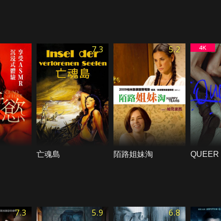
7.3
5.2
亡魂島
陌路姐妹淘
QUEER
7.3
5.9
6.8