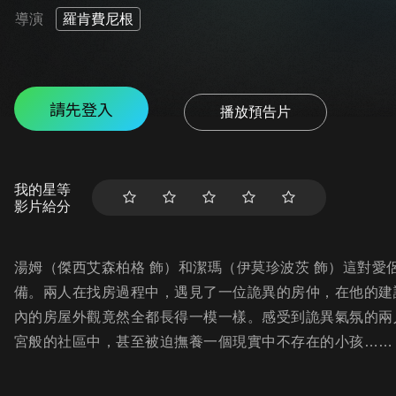
導演
羅肯費尼根
請先登入
播放預告片
我的星等
影片給分
湯姆（傑西艾森柏格 飾）和潔瑪（伊莫珍波茨 飾）這對
備。兩人在找房過程中，遇見了一位詭異的房仲，在他的建
內的房屋外觀竟然全都長得一模一樣。感受到詭異氣氛的兩
宮般的社區中，甚至被迫撫養一個現實中不存在的小孩……