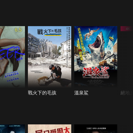
6.5
戰火下的毛孩
溫泉鯊
絕地